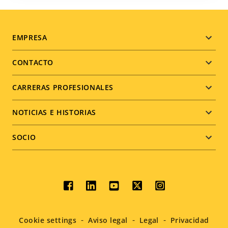
Nigeria
Noruega
Footer
EMPRESA
Nueva Zelanda
menu
CONTACTO
Panamá
Paraguay
CARRERAS PROFESIONALES
Países Bajos
Perú
NOTICIAS E HISTORIAS
Polonia
SOCIO
Portugal
Puerto Rico
Reino Unido
Social
República Checa
República Dominicana
menu
Cookie settings
Aviso legal
Legal
Privacidad
Rumanía