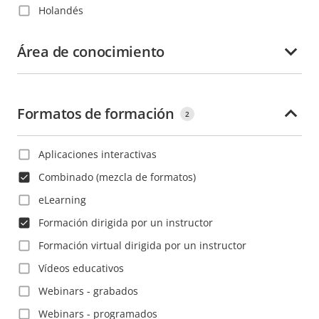
Holandés
China
Inglés
Colombia
Área de conocimiento
Italiano
Corea
Japonés
Costa Rica
Polaco
Formatos de formación
Croacia
2
Portugués
Dinamarca
Rumano
Aplicaciones interactivas
Dominica
Ruso
Combinado (mezcla de formatos)
Ecuador
Sueco
eLearning
El Salvador
Tailandés
Formación dirigida por un instructor
Emiratos Árabes Unidos
Turco
Formación virtual dirigida por un instructor
Eslovaquia
Vietnamita
Vídeos educativos
Eslovenia
Webinars - grabados
España
Webinars - programados
Estados Unidos de América