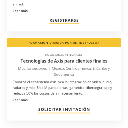
en red.
Kuwait
Leer más
Letonia
REGISTRARSE
Liechtenstein
Lituania
FORMACIÓN DIRIGIDA POR UN INSTRUCTOR
Luxemburgo
Macedonia
SOLUCIONES INTEGRALES
Tecnologías de Axis para clientes finales
Malasia
Muchas sesiones
|
México, Centroamérica, El Caribe y
Martinica
Sudamérica
Mauricio
Conozca el ecosistema Axis: vea la integración de video, audio,
radares y más. Use IA para alertas, garantice ciberseguridad y
Moldavia
reduzca 50% los costos de almacenamiento.
Montenegro
Leer más
México
SOLICITAR INVITACIÓN
Namibia
Nicaragua