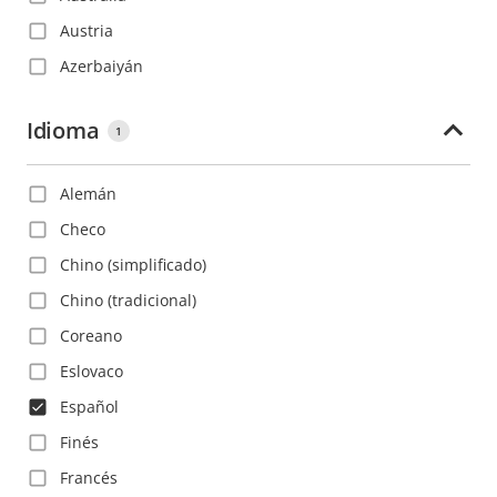
Austria
Azerbaiyán
Bahamas
Idioma
1
Bahréin
Barbados
Alemán
Belice
Checo
Bolivia
Chino (simplificado)
Bosnia y Herzegovina
Chino (tradicional)
Brasil
Coreano
Bulgaria
Eslovaco
Bélgica
Español
Canadá
Finés
Catar
Francés
Chile