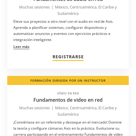
Muchas sesiones
|
México, Centroamérica, El Caribe y
Hong Kong
Sudamérica
Hungría
Eleve sus proyectos a otro nivel con el audio en red de Axis.
Aprenda a planificar sistemas, configurar dispositivos y
India
automatizar anuncios y eventos con ejercicios prácticos e
Indonesia
integración inteligente.
Leer más
Irlanda
REGISTRARSE
Islas Caimán
Islas Turcas y Caicos
Islas Vírgenes
FORMACIÓN DIRIGIDA POR UN INSTRUCTOR
Italia
VÍDEO EN RED
Jamaica
Fundamentos de video en red
Japón
Muchas sesiones
|
México, Centroamérica, El Caribe y
Sudamérica
Kazajistán
¡Conviértase en un referente y destaque en el mercado! Domine
Kenia
la teoría y configure cámaras Axis en la práctica. Evolucione su
carrera participando en el entrenamiento Fundamentos de vídeo
Kirguistán