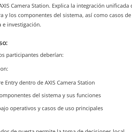
XIS Camera Station. Explica la integración unificada 
ura y los componentes del sistema, así como casos de
 e investigación.
so:
 los participantes deberían:
con:
re Entry dentro de AXIS Camera Station
componentes del sistema y sus funciones
bajo operativos y casos de uso principales
dor de puerta permite la toma de decisiones local