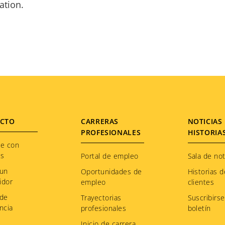
ation.
CTO
CARRERAS
NOTICIAS 
PROFESIONALES
HISTORIA
te con
os
Portal de empleo
Sala de not
 un
Oportunidades de
Historias d
idor
empleo
clientes
 de
Trayectorias
Suscribirse
ncia
profesionales
boletín
Inicio de carrera