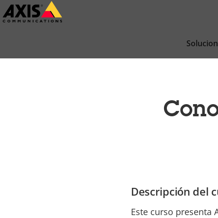
Saltar
al
contenido
Solucio
principal
Cono
Descripción del c
Este curso presenta A