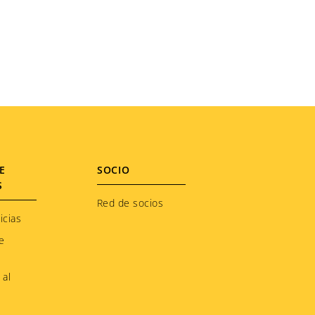
E
SOCIO
S
Red de socios
icias
e
 al