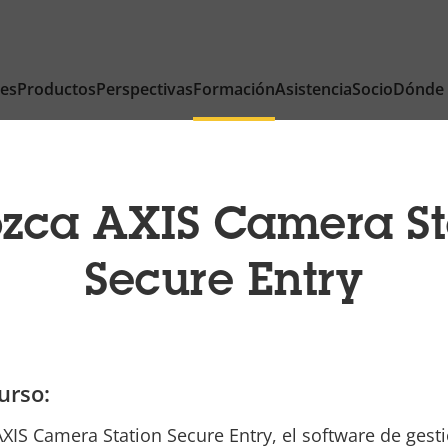
nes
Productos
Perspectivas
Formación
Asistencia
Socio
Dónde
zca AXIS Camera St
Secure Entry
urso:
XIS Camera Station Secure Entry, el software de gest