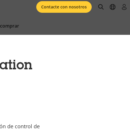
open searc
open l
ini
Contacte con nosotros
 comprar
ation
ión de control de