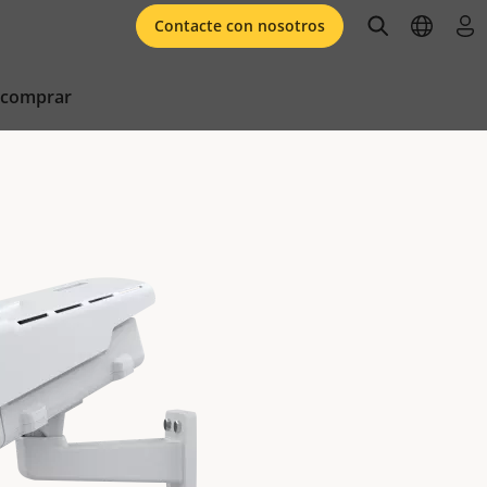
open searc
open l
ini
Contacte con nosotros
 comprar