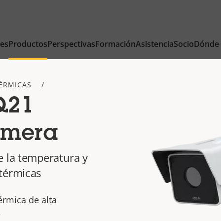
nes
Productos
Perspectivas
Formación
Asistencia
Socio
Dónde
ÉRMICAS
Q21
amera
e la temperatura y
térmicas
érmica de alta
e