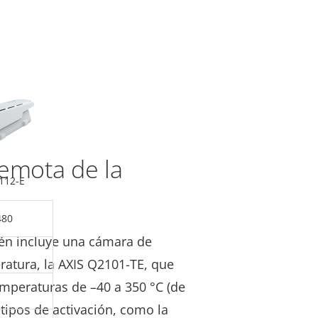
remota de la
112-E
480
ién incluye una cámara de
ratura, la AXIS Q2101-TE, que
emperaturas de –40 a 350 °C (de
 tipos de activación, como la