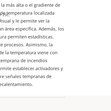
la más alta o el gradiente de
 de temperatura localizada
 25C,
0
sual y le permite ver la
n área específica. Además, los
ra permiten estadísticas,
de procesos. Asimismo, la
de la temperatura viene con
 temprana de incendios
ermite establecer activadores y
bre señales tempranas de
recalentamiento.