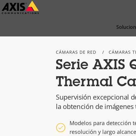
Saltar
al
contenido
Solucio
principal
CÁMARAS DE RED
CÁMARAS T
Serie AXIS 
Thermal C
Supervisión excepcional d
la obtención de imágenes 
Modelos para detección t
resolución y largo alcanc