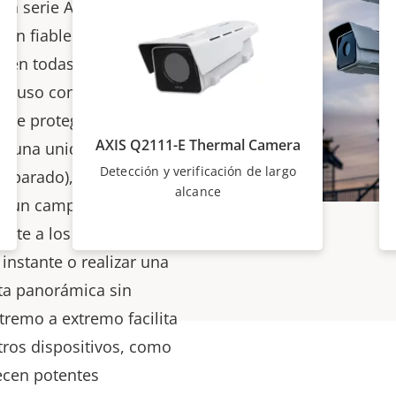
 la serie AXIS Q21
ión fiables las 24 horas
, en todas las
incluso con humo y
 que protege la
AXIS Q2111-E Thermal Camera
n una unidad de
Detección y verificación de largo
eparado), estas
alcance
n un campo de visión
mite a los operadores
 instante o realizar una
sta panorámica sin
tremo a extremo facilita
otros dispositivos, como
ecen potentes