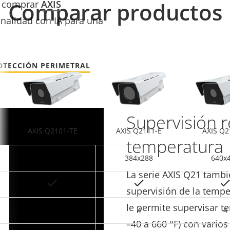
Comparar productos
e comprar
AXIS
nalidad con IA para una
OTECCIÓN PERIMETRAL
Supervisión 
AXIS Q2101-TE
AXIS Q2111-E
AXIS Q2
temperatura
384x288
384x288
640x
La serie AXIS Q21 tamb
supervisión de la tempe
le permite supervisar t
4
4
4
–40 a 660 °F) con varios