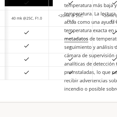
temperatura más baja y 
temperatura. La lectura
<20mK @ 25C,
<20mK @
40 mk @25C, F1.0
F1.0
F1.
actúa como una ayuda vi
temperatura exacta en u
metadatos
de temperatu
seguimiento y análisis 
–
–
cámara de supervisión 
analíticas de detección
preinstaladas, lo que p
recibir advertencias so
incendio o posible sob