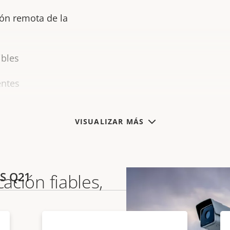
ión remota de la
ibles
entes
 con Axis Edge Vault
VISUALIZAR MÁS
IS Q21
cación fiables,