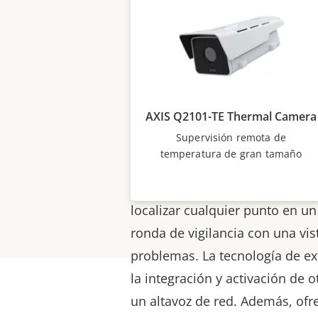
Gracias a la tecnología térmica,
ofrece una detección y verificac
del día, los 7 días de la semana
condiciones de iluminación e 
niebla ligera, todo ello a la vez
AXIS Q2101-TE Thermal Camera
privacidad. Cuando se monta e
Supervisión remota de
posicionamiento (vendida por s
temperatura de gran tamaño
robustas cámaras proporciona
de 360° sin obstáculos que per
localizar cualquier punto en un
ronda de vigilancia con una vi
problemas. La tecnología de ex
la integración y activación de 
un altavoz de red. Además, ofr