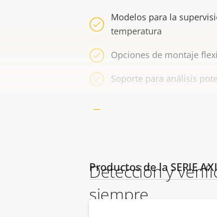
Modelos para la supervis
temperatura
Opciones de montaje flex
Soporte para análisis pot
Ciberseguridad integrada
Productos de la SERIE AX
Detección y verifi
siempre