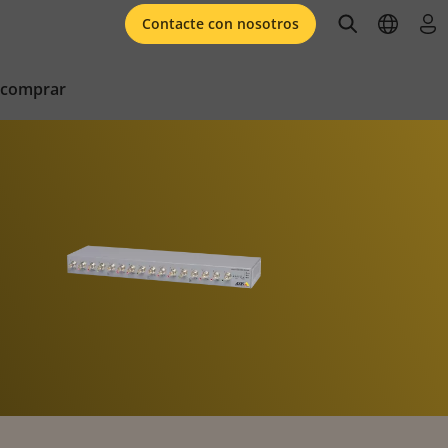
open searc
open l
ini
Contacte con nosotros
 comprar