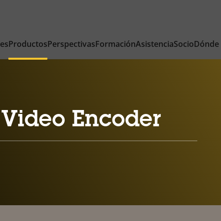
nes
Productos
Perspectivas
Formación
Asistencia
Socio
Dónde
 Video Encoder