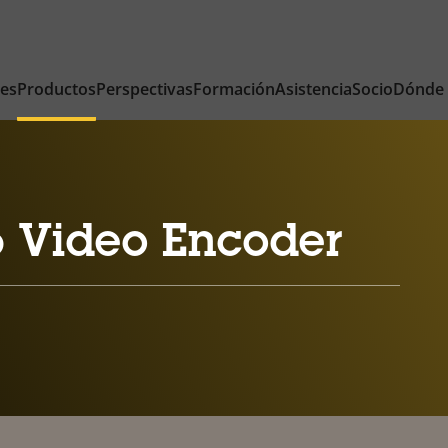
nes
Productos
Perspectivas
Formación
Asistencia
Socio
Dónde
 Video Encoder