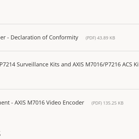
r - Declaration of Conformity
(PDF) 43.89 KB
P7214 Surveillance Kits and AXIS M7016/P7216 ACS Ki
ment - AXIS M7016 Video Encoder
(PDF) 135.25 KB
s