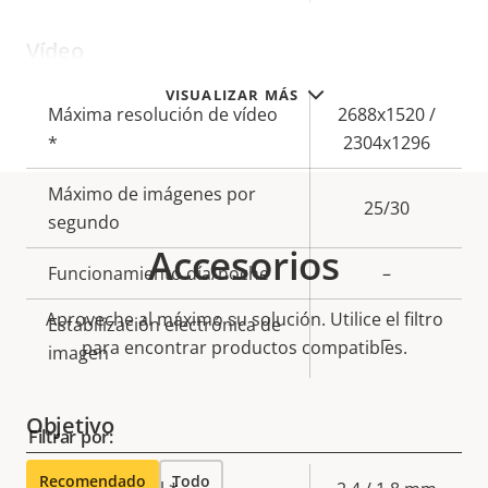
Vídeo
VISUALIZAR MÁS
Descripción
Máxima resolución de vídeo
Valor de
2688x1520 /
de
*
la
2304x1296
propiedad
propiedad
Máximo de imágenes por
25/30
segundo
Accesorios
Funcionamiento día/noche
–
Aproveche al máximo su solución. Utilice el filtro
Estabilización electrónica de
–
para encontrar productos compatibles.
imagen
Objetivo
Filtrar por:
Recomendado
Todo