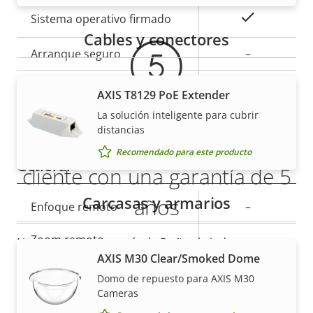
Descripción
Valor de
Sí
Sistema operativo firmado
de
la
Cables y conectores
propiedad
Arranque seguro
propiedad
–
Secure keystore
-
AXIS T8129 PoE Extender
La solución inteligente para cubrir
Axis Edge Vault
–
distancias
Más tranquilidad para el
Recomendado para este producto
General
cliente con una garantía de 5
Carcasas y armarios
años
Descripción
Enfoque remoto
Valor de
–
de
la
Zoom remoto
–
Nuestra nueva garantía de 5 años brinda a nuestros
propiedad
propiedad
AXIS M30 Clear/Smoked Dome
clientes años de uso sin preocupaciones y un
Infrarrojos integrados
–
control de los costes. Y no hay sorpresas ocultas en
Domo de repuesto para AXIS M30
Cameras
la factura, lo que prometemos es exactamente lo
Almacenamiento local