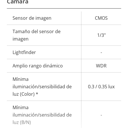
Cámara
Descripción
Sensor de imagen
Valor de
CMOS
de
la
Tamaño del sensor de
propiedad
propiedad
1/3"
imagen
Lightfinder
-
Amplio rango dinámico
WDR
Mínima
iluminación/sensibilidad de
0.3 / 0.35 lux
luz (Color) *
Mínima
iluminación/sensibilidad de
-
luz (B/N)