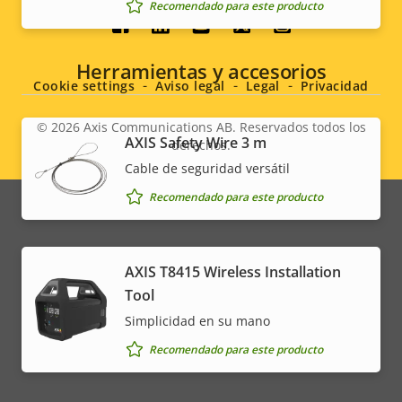
Recomendado para este producto
Social
Herramientas y accesorios
menu
Cookie settings
Aviso legal
Legal
Privacidad
© 2026
Axis Communications AB. Reservados todos los
AXIS Safety Wire 3 m
derechos.
Legal
Cable de seguridad versátil
menu
Recomendado para este producto
AXIS T8415 Wireless Installation
Tool
Simplicidad en su mano
Recomendado para este producto