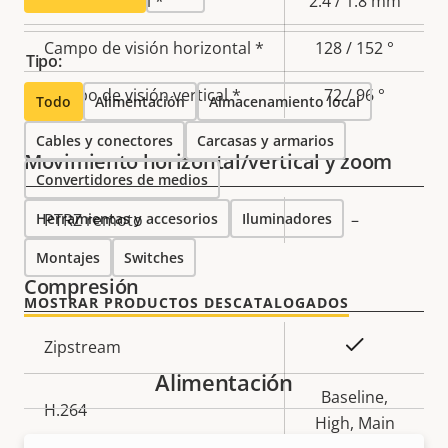
Descripción
Longitud focal *
Valor de
2.4 / 1.8 mm
de
la
Campo de visión horizontal *
128 / 152 °
propiedad
propiedad
Tipo:
Campo de visión vertical *
72 / 96 °
Todo
Alimentación
Almacenamiento local
Cables y conectores
Carcasas y armarios
Movimiento horizontal/vertical y zoom
Convertidores de medios
Herramientas y accesorios
Descripción
PTRZ remoto
Valor de
Iluminadores
–
de
la
Montajes
Switches
propiedad
propiedad
Compresión
MOSTRAR PRODUCTOS DESCATALOGADOS
Descripción
Valor de
Sí
Zipstream
de
la
Alimentación
propiedad
propiedad
Baseline,
H.264
High, Main