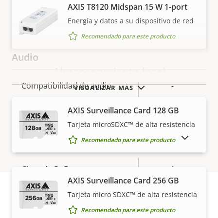
AXIS T8120 Midspan 15 W 1-port
H.265
–
Energía y datos a su dispositivo de red
AV1
–
Recomendado para este producto
Audio
Almacenamiento local
Descripción
Compatibilidad de audio
Valor de
-
VISUALIZAR MÁS
de
la
Micrófono integrado
-
AXIS Surveillance Card 128 GB
propiedad
propiedad
Tarjeta microSDXC™ de alta resistencia
MOSTRAR PRODUCTOS DESCATALOGADOS
Red
Recomendado para este producto
Descripción
Clase de PoE
Valor de
1
AXIS Surveillance Card 256 GB
de
la
propiedad
propiedad
Tarjeta micro SDXC™ de alta resistencia
Seguridad
Garantía
Recomendado para este producto