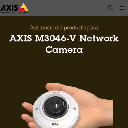
Saltar
open s
Op
Clo
al
contenido
principal
Asistencia del producto para
AXIS M3046-V Network
Camera