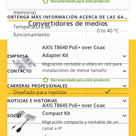
que recibe.
Recomendado para este producto
Sí
(ranura para tarjeta de
memoria)
OBTENGA MÁS INFORMACIÓN ACERCA DE LAS GARANTÍAS DE AXIS
Convertidores de medios
Temperatura de
0 to 40 °C
funcionamiento
AXIS T8640 PoE+ over Coax
Preparada para exterior
–
Adapter Kit
Footer
EMPRESA
Clasificación de vandalismo
IK08
Migración rentable a vídeo en red para
menu
instalaciones de menor tamaño
CONTACTO
Clasificación IP
IP42
Recomendado para este producto
CARRERAS PROFESIONALES
Sí
Diseñado para repintar
NOTICIAS E HISTORIAS
AXIS T8645 PoE+ over Coax
Sostenibilidad
PVC free
Compact Kit
SOCIO
Migración compacta y rentable de un
* Algunas especificaciones técnicas pueden variar
canal a IP
dependiendo de la opción de hardware que elija.