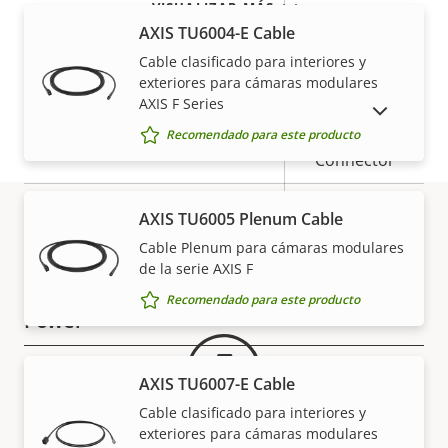
VISUALIZAR MÁS
IP66, IP67,
Clasificación IP
AXIS TU6004-E Cable
IP6K9K
Cable clasificado para interiores y
exteriores para cámaras modulares
Clasificación de vandalismo
IK10
AXIS F Series
MOSTRAR PRODUCTOS DESCATALOGADOS
Pigtail: SMA
Recomendado para este producto
Entrada del cable
Connector
Diseñado para repintar
–
AXIS TU6005 Plenum Cable
Cable Plenum para cámaras modulares
Material de la carcasa
Plastic
Garantía
de la serie AXIS F
Recomendado para este producto
Power
Descripción
Potencia (máxima)
Valor de
-
AXIS TU6007-E Cable
de
la
Cable clasificado para interiores y
Alimentación (media)
-
propiedad
propiedad
exteriores para cámaras modulares