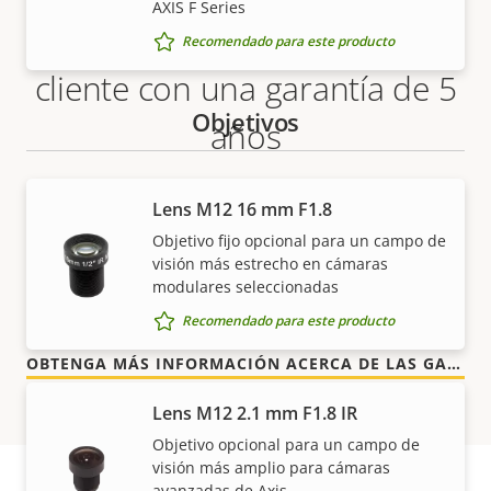
AXIS F Series
Más tranquilidad para el
Recomendado para este producto
cliente con una garantía de 5
Objetivos
años
Nuestra nueva garantía de 5 años brinda a nuestros
Lens M12 16 mm F1.8
clientes años de uso sin preocupaciones y un
Objetivo fijo opcional para un campo de
control de los costes. Y no hay sorpresas ocultas en
visión más estrecho en cámaras
la factura, lo que prometemos es exactamente lo
modulares seleccionadas
que recibe.
Recomendado para este producto
OBTENGA MÁS INFORMACIÓN ACERCA DE LAS GARANTÍAS DE AXIS
Lens M12 2.1 mm F1.8 IR
Objetivo opcional para un campo de
visión más amplio para cámaras
avanzadas de Axis