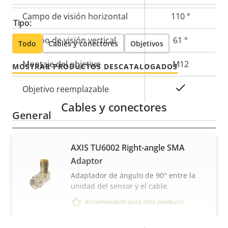
Campo de visión horizontal
110 °
Tipo:
Campo de visión vertical
61 °
Todo
Cables y conectores
Objetivos
Montaje del objetivo
M12
MOSTRAR PRODUCTOS DESCATALOGADOS
Sí
Objetivo reemplazable
Cables y conectores
General
Descripción
Valor de
Sí
Infrarrojos integrados
AXIS TU6002 Right-angle SMA
de
la
Adaptor
propiedad
Temperatura de
propiedad
Adaptador de ángulo de 90° entre la
-30 to 55 °C
funcionamiento
unidad del sensor y el cable.
Recomendado para este producto
Sí
Preparada para exterior