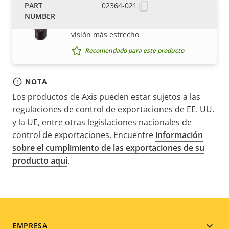
02364-021
Lens M12 8 mm F1.8 IR
Objetivo opcional para un campo de
visión más estrecho
Recomendado para este producto
NOTA
Los productos de Axis pueden estar sujetos a las
regulaciones de control de exportaciones de EE. UU.
y la UE, entre otras legislaciones nacionales de
control de exportaciones. Encuentre
información
sobre el cumplimiento de las exportaciones de su
producto aquí
.
EMPRESA