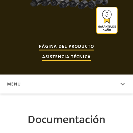
GARANTÍA DE
5 AÑO
PÁGINA DEL PRODUCTO
ASISTENCIA TÉCNICA
MENÚ
DOCUMENTACIÓN
Documentación