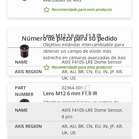
Referencias
Recomendado para este producto
Lens M12 3.6 mm F1.8 IR
Número de pieza para su pedido
Objetivo estándar intercambiable para
obtener un campo de visión más
estrecho en cámaras avanzadas de Axis
AXIS F4105-LRE Dome Sensor
Recomendado para este producto
AR, AU, BR, CN, EU, IN, JP, KR,
UK, US
02364-001
Lens M12 6 mm F1.9 IR
Objetivo opcional para un campo de
visión más estrecho
AXIS F4105-LRE Dome Sensor,
8 pcs
Recomendado para este producto
AR, AU, BR, CN, EU, IN, JP, KR,
UK, US