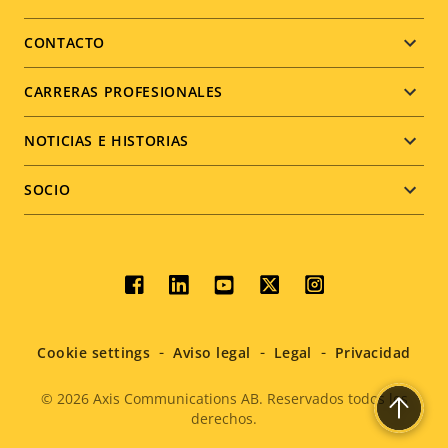
Footer
menu
CONTACTO
CARRERAS PROFESIONALES
NOTICIAS E HISTORIAS
SOCIO
Social
menu
Cookie settings
Aviso legal
Legal
Privacidad
© 2026
Axis Communications AB. Reservados todos los
derechos.
Legal