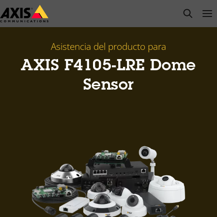
Saltar
open s
Op
Clo
al
contenido
principal
Asistencia del producto para
AXIS F4105-LRE Dome
Sensor