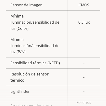
Descripción
Sensor de imagen
Valor de
CMOS
de
la
Mínima
propiedad
propiedad
iluminación/sensibilidad de
0.3 lux
luz (Color)
Mínima
iluminación/sensibilidad de
-
luz (B/N)
Sensibilidad térmica (NETD)
-
Resolución de sensor
-
térmico
Lightfinder
-
Forensic
Amplio rango dinámico