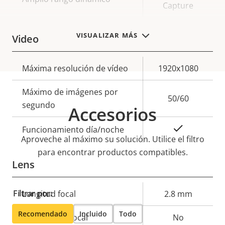
Capture
VISUALIZAR MÁS
Video
Descripción
Máxima resolución de vídeo
Valor de
1920x1080
de
la
Máximo de imágenes por
propiedad
propiedad
50/60
segundo
Accesorios
Sí
Funcionamiento día/noche
Aproveche al máximo su solución. Utilice el filtro
para encontrar productos compatibles.
Lens
Filtrar por:
Descripción
Longitud focal
Valor de
2.8 mm
de
la
Recomendado
Incluido
Todo
Objetivo varifocal
No
propiedad
propiedad