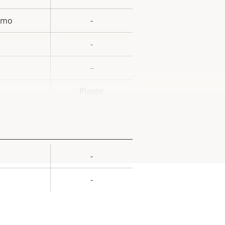
ismo
-
-
–
Plastic
-
or de
la
-
iedad