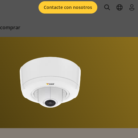
open searc
open l
ini
Contacte con nosotros
 comprar