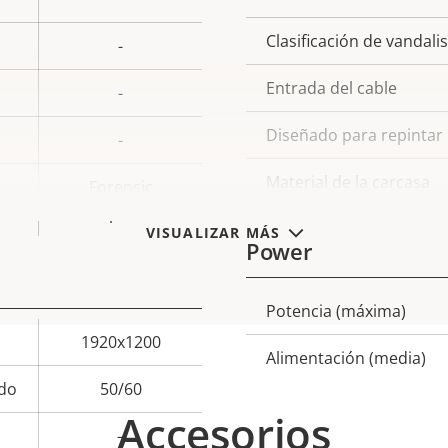
Clasificación de vandal
-
Entrada del cable
-
Diseñado para repintar
-
Material de la carcasa
Forensic
Capture
VISUALIZAR MÁS
Power
Potencia (máxima)
Descripción
Val
1920x1200
de
Alimentación (media)
propiedad
prop
do
50/60
Accesorios
–