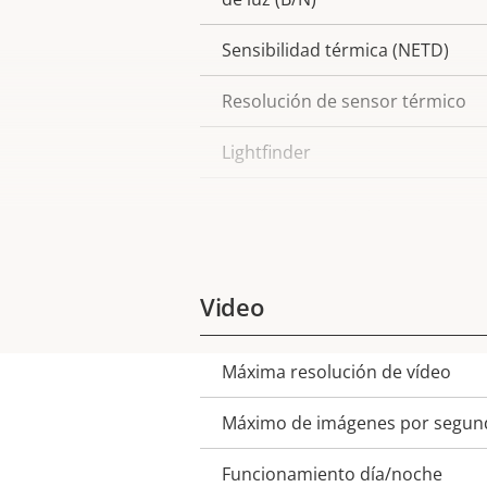
Sensibilidad térmica (NETD)
Resolución de sensor térmico
Lightfinder
Amplio rango dinámico
Video
Máxima resolución de vídeo
Descripción
Valor de
de
la
Máximo de imágenes por segun
propiedad
propiedad
Funcionamiento día/noche