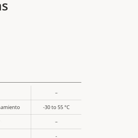
as
–
or de
la
namiento
-30 to 55 °C
iedad
r
–
-