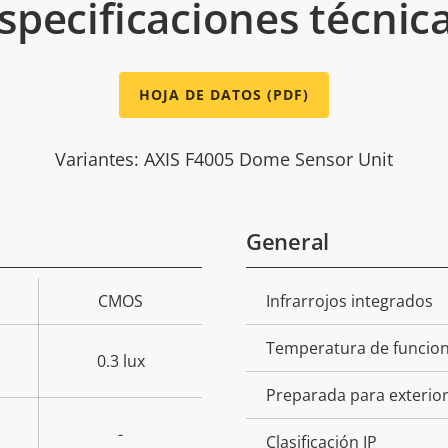
specificaciones técnic
HOJA DE DATOS (PDF)
Variantes: AXIS F4005 Dome Sensor Unit
General
CMOS
Infrarrojos integrados
Descripción
Val
de
Temperatura de funcio
0.3 lux
propiedad
prop
Preparada para exterio
-
Clasificación IP