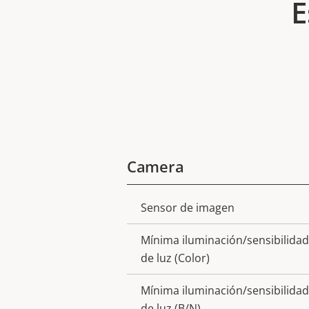
E
Camera
Sensor de imagen
Descripción
Valor de
de
la
Mínima iluminación/sensibilidad
propiedad
propiedad
de luz (Color)
Mínima iluminación/sensibilidad
de luz (B/N)