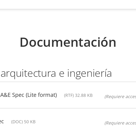
Documentación
 arquitectura e ingeniería
A&E Spec (Lite format)
(RTF) 32.88 KB
(Requiere acces
ec
(DOC) 50 KB
(Requiere acces