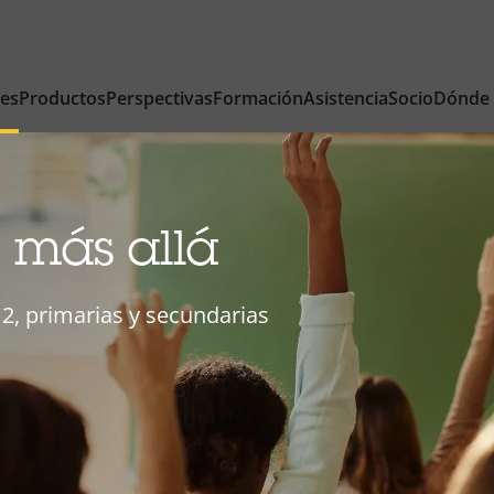
nes
Productos
Perspectivas
Formación
Asistencia
Socio
Dónde
 más allá
2, primarias y secundarias