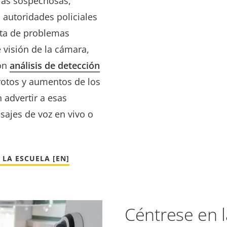
cias sospechosas,
s autoridades policiales
ata de problemas
 visión de la cámara,
con
análisis de detección
 rotos y aumentos de los
n advertir a esas
ajes de voz en vivo o
LA ESCUELA [EN]
Céntrese en 