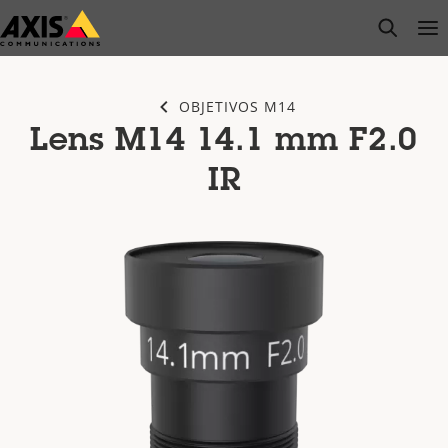
Saltar
open s
Op
Clo
al
contenido
principal
OBJETIVOS M14
Lens M14 14.1 mm F2.0
IR