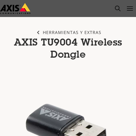
Saltar
open s
Op
Clo
al
contenido
principal
HERRAMIENTAS Y EXTRAS
AXIS TU9004 Wireless
Dongle