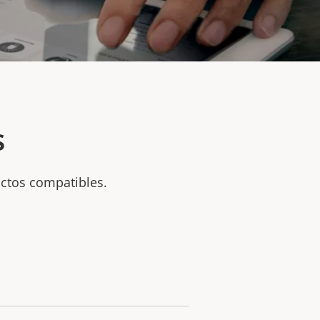
s
uctos compatibles.