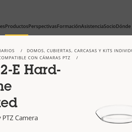
nes
Productos
Perspectivas
Formación
Asistencia
Socio
Dónde
MARIOS
DOMOS, CUBIERTAS, CARCASAS Y KITS INDIVI
COMPATIBLE CON CÁMARAS PTZ
2-E Hard-
me
ked
y PTZ Camera