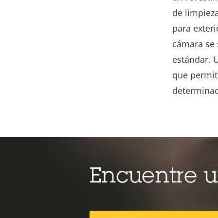
de limpiez
para exter
cámara se 
estándar. 
que permit
determinad
Encuentre 