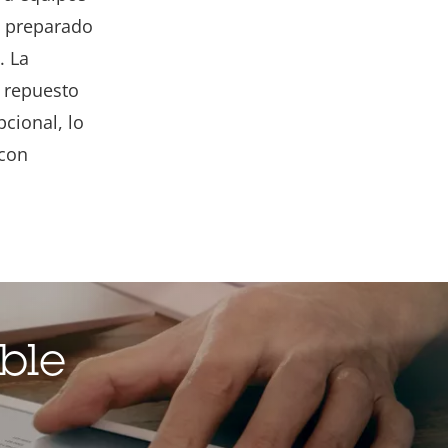
á preparado
. La
 repuesto
cional, lo
 con
ble