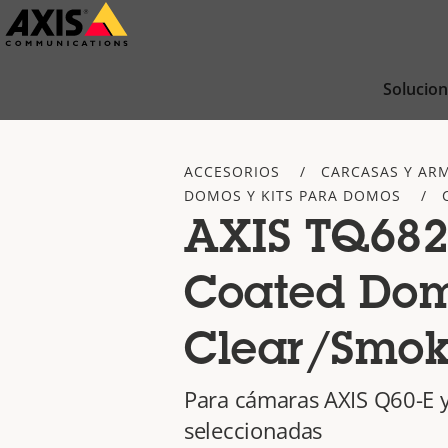
Saltar
al
contenido
Solucio
principal
ACCESORIOS
CARCASAS Y AR
DOMOS Y KITS PARA DOMOS
AXIS TQ682
Coated Do
Clear/Smo
Para cámaras AXIS Q60-E 
seleccionadas