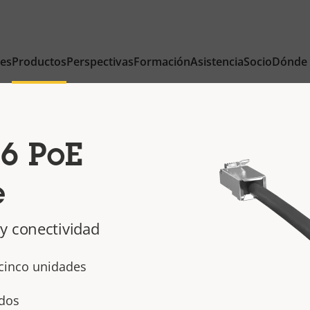
nes
Productos
Perspectivas
Formación
Asistencia
Socio
Dónde
6 PoE
e
y conectividad
cinco unidades
ados