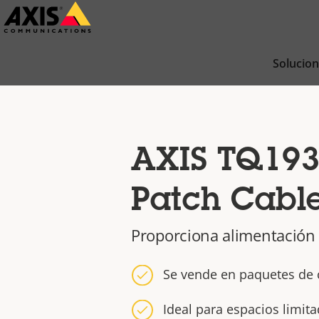
Saltar
al
contenido
Solucio
principal
AXIS TQ193
Patch Cabl
Proporciona alimentación 
Se vende en paquetes de 
Ideal para espacios limit