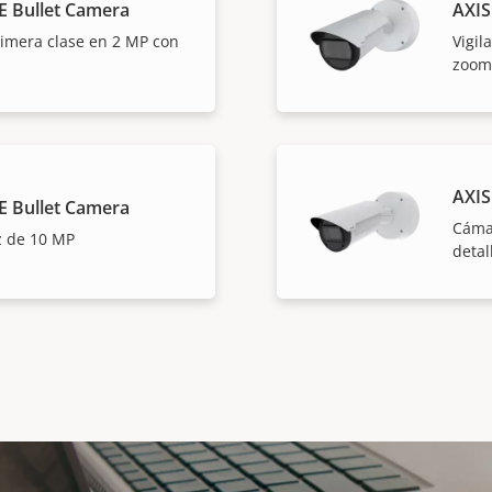
E Bullet Camera
AXIS
rimera clase en 2 MP con
Vigil
zoom
AXIS
E Bullet Camera
Cáma
az de 10 MP
detal