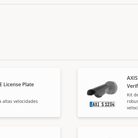
AXIS
 License Plate
Verif
Kit d
a altas velocidades
robus
veloc