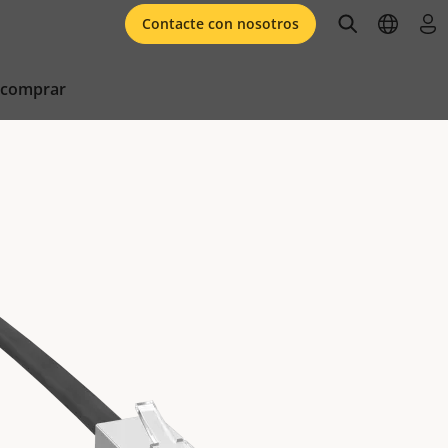
open searc
open l
ini
Contacte con nosotros
 comprar