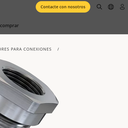
open searc
open l
ini
Contacte con nosotros
 comprar
ORES PARA CONEXIONES