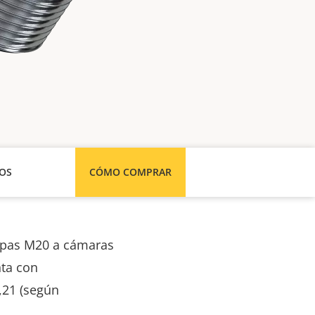
SOS
CÓMO COMPRAR
topas M20 a cámaras
nta con
1,21 (según