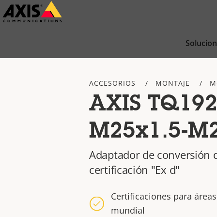
Saltar
al
contenido
Solucio
principal
ACCESORIOS
MONTAJE
M
AXIS TQ192
M25x1.5-M2
Adaptador de conversión 
certificación "Ex d"
Certificaciones para áreas
mundial