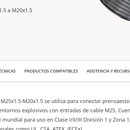
1.5 a M20x1.5
ÉCNICAS
PRODUCTOS COMPATIBLES
ASISTENCIA Y RECUR
 M25x1.5-M20x1.5 se utiliza para conectar prensaes
entornos explosivos con entradas de cable M25. Cue
l mundial para uso en Clase I/II/III División 1 y Zona 
onales como UL, CSA, ATEX, IECEx).