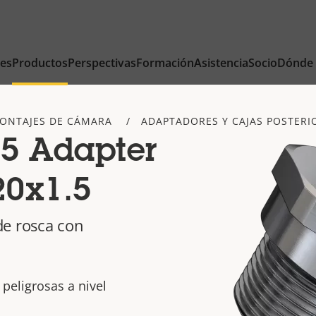
nes
Productos
Perspectivas
Formación
Asistencia
Socio
Dónde
ONTAJES DE CÁMARA
ADAPTADORES Y CAJAS POSTERI
5 Adapter
0x1.5
de rosca con
 peligrosas a nivel