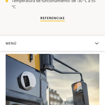
Temperatura de funcionamiento: de -30 °C a 55
°C
REFERENCIAS
MENÚ
DESCRIPCIÓN