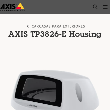
Saltar
open s
Op
Clo
al
contenido
principal
CARCASAS PARA EXTERIORES
AXIS TP3826-E Housing