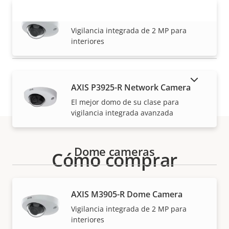
AXIS P3905-R Mk III Dome Camera
VISUALIZAR MÁS
Vigilancia integrada de 2 MP para
interiores
MOSTRAR PRODUCTOS DESCATALOGADOS
AXIS P3925-R Network Camera
El mejor domo de su clase para
vigilancia integrada avanzada
Dome cameras
Cómo comprar
Nuestros socios fiables venden e instalan de forma
AXIS M3905-R Dome Camera
experta las soluciones Axis y los productos
Vigilancia integrada de 2 MP para
individuales.
interiores