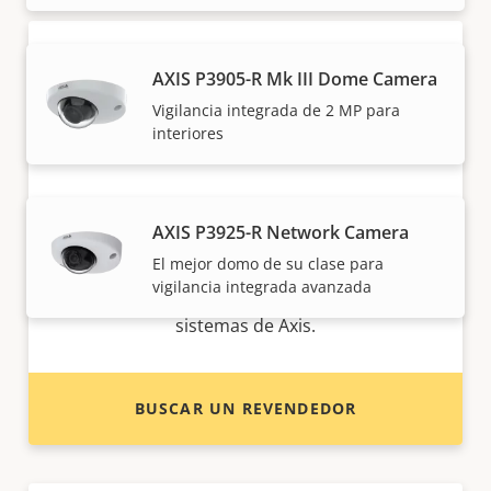
AXIS P3905-R Mk III Dome Camera
Vigilancia integrada de 2 MP para
interiores
¿Quiere comprar productos Axis?
AXIS P3925-R Network Camera
El mejor domo de su clase para
Localice revendedores, integradores de
vigilancia integrada avanzada
sistemas e instaladores de productos y
sistemas de Axis.
BUSCAR UN REVENDEDOR