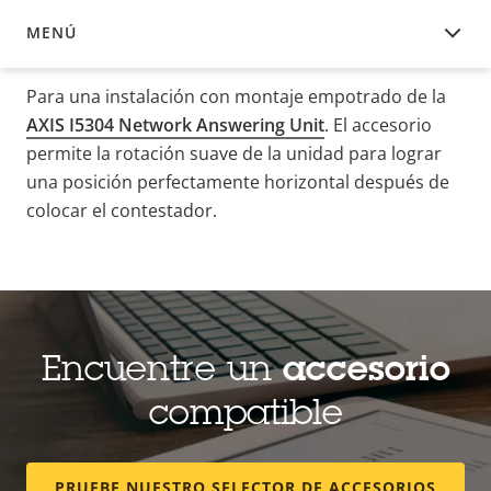
MENÚ
DESCRIPCIÓN
Para una instalación con montaje empotrado de la
AXIS I5304 Network Answering Unit
. El accesorio
permite la rotación suave de la unidad para lograr
una posición perfectamente horizontal después de
colocar el contestador.
Encuentre un
accesorio
compatible
PRUEBE NUESTRO SELECTOR DE ACCESORIOS