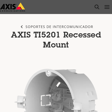
Saltar
open s
Op
Clo
al
contenido
principal
SOPORTES DE INTERCOMUNICADOR
AXIS TI5201 Recessed
Mount