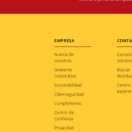
Footer
EMPRESA
CONTA
menu
Acerca de
Contac
nosotros
nosotr
Gobierno
Buscar
corporativo
distribu
Sostenibilidad
Centro
experie
Ciberseguridad
Cumplimiento
Centro de
Confianza
Privacidad