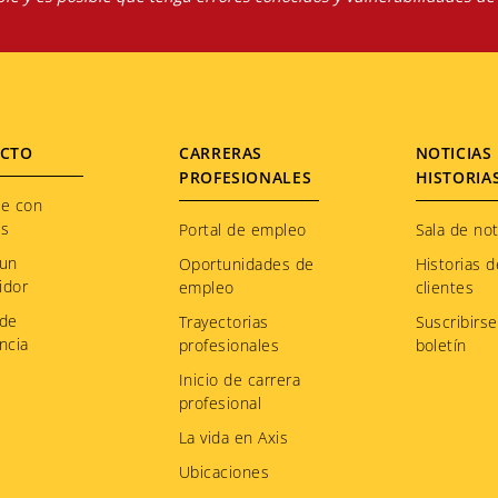
CTO
CARRERAS
NOTICIAS 
PROFESIONALES
HISTORIA
te con
os
Portal de empleo
Sala de not
 un
Oportunidades de
Historias d
idor
empleo
clientes
 de
Trayectorias
Suscribirse
ncia
profesionales
boletín
Inicio de carrera
profesional
La vida en Axis
Ubicaciones