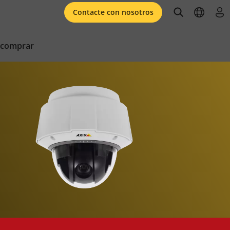
open searc
open l
ini
Contacte con nosotros
 comprar