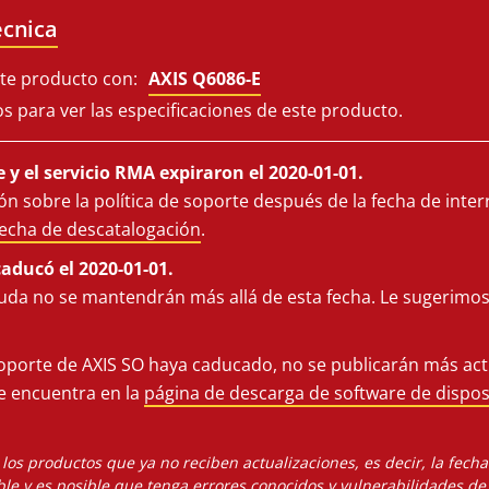
écnica
e producto con:
AXIS Q6086-E
os para ver las especificaciones de este producto.
 y el servicio RMA expiraron el 2020-01-01.
n sobre la política de soporte después de la fecha de inter
fecha de descatalogación
.
caducó el 2020-01-01.
uda no se mantendrán más allá de esta fecha. Le sugerim
oporte de AXIS SO haya caducado, no se publicarán más actu
se encuentra en la
página de descarga de software de dispos
os productos que ya no reciben actualizaciones, es decir, la fech
le y es posible que tenga errores conocidos y vulnerabilidades de