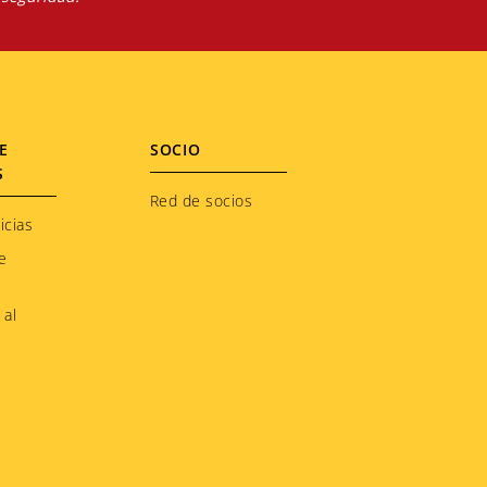
E
SOCIO
S
Red de socios
icias
e
 al