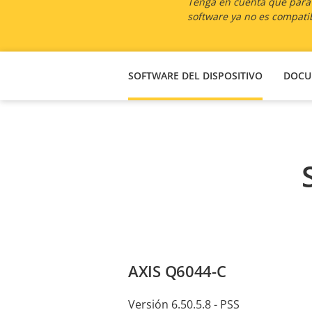
Tenga en cuenta que para l
software ya no es compatib
SOFTWARE DEL DISPOSITIVO
DOCU
AXIS Q6044-C
Versión 6.50.5.8 - PSS