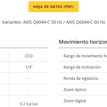
HOJA DE DATOS (PDF)
Variantes: AXIS Q6044-C 50 Hz / AXIS Q6044-C 60 Hz
Movimiento horizon
CCD
Rango de movimiento ho
Descripción
Val
de
1/3"
Rango de inclinación
propiedad
prop
-
Ronda de vigilancia
-
Zoom óptico
Zoom digital
0.2 lux lux