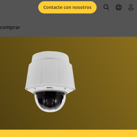
open searc
open l
ini
Contacte con nosotros
 comprar