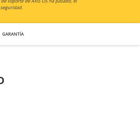
a de soporte de AXIS OS ha pasado, el
 seguridad.
GARANTÍA
o