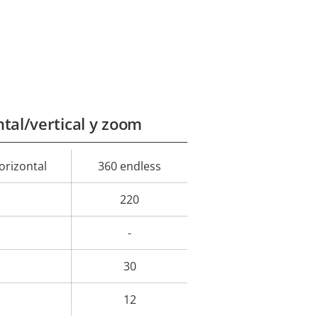
tal/vertical y zoom
rizontal
360 endless
or de
la
220
iedad
-
30
12