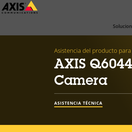
Saltar
al
contenido
Solucio
principal
Asistencia del producto para
AXIS Q6044
Camera
ASISTENCIA TÉCNICA