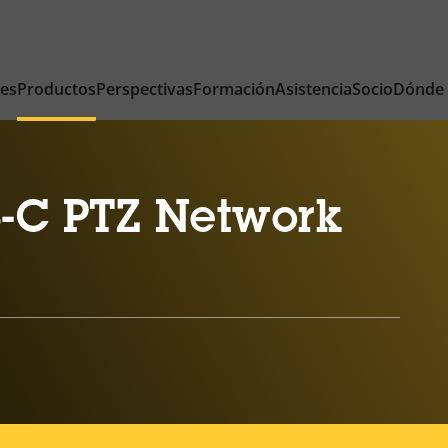
nes
Productos
Perspectivas
Formación
Asistencia
Socio
Dónde
-C PTZ Network