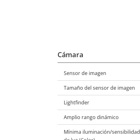
Cámara
Sensor de imagen
Descripción
Valor de
de
la
Tamaño del sensor de imagen
propiedad
propiedad
Lightfinder
Amplio rango dinámico
Mínima iluminación/sensibilidad