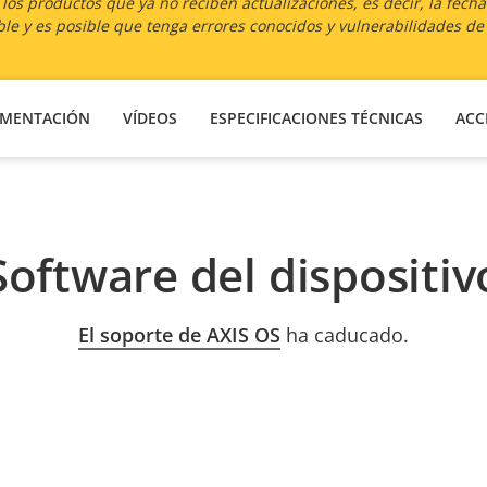
os productos que ya no reciben actualizaciones, es decir, la fech
le y es posible que tenga errores conocidos y vulnerabilidades de
MENTACIÓN
VÍDEOS
ESPECIFICACIONES TÉCNICAS
ACC
Software del dispositiv
El soporte de AXIS OS
ha caducado.