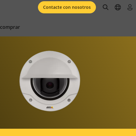
open searc
open l
ini
Contacte con nosotros
 comprar