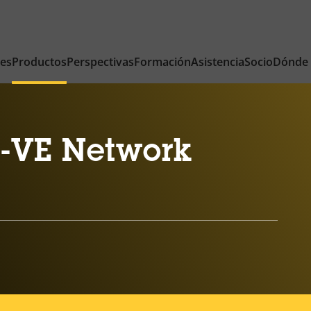
nes
Productos
Perspectivas
Formación
Asistencia
Socio
Dónde
-VE Network