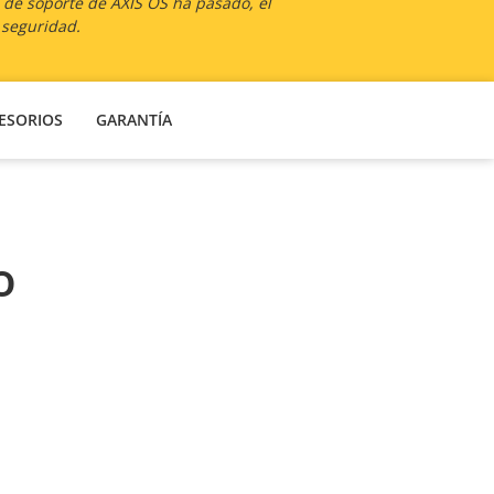
a de soporte de AXIS OS ha pasado, el
 seguridad.
ESORIOS
GARANTÍA
o