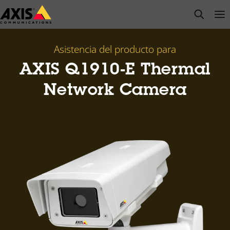
Saltar
open s
Op
Clo
al
contenido
principal
Asistencia del producto para
AXIS Q1910-E Thermal
Network Camera