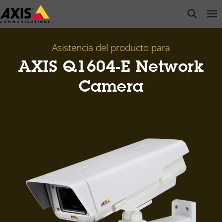
Saltar
open s
Op
Clo
al
contenido
principal
Asistencia del producto para
AXIS Q1604-E Network
Camera