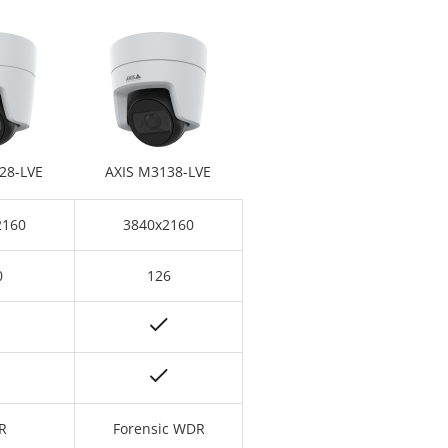
28-LVE
AXIS M3138-LVE
2160
3840x2160
0
126
R
Forensic WDR