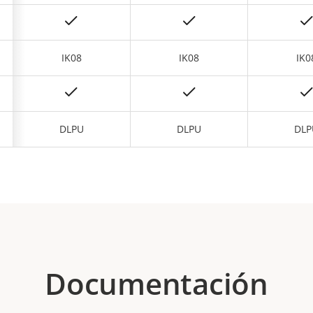
IK08
IK08
IK0
DLPU
DLPU
DLP
Documentación