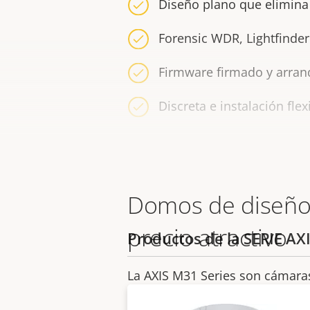
Diseño plano que elimina l
Forensic WDR, Lightfinder
Firmware firmado y arran
Discreta e instalación flex
Domos de diseño
precio atractivo
Productos de la SERIE AX
La AXIS M31 Series son cámaras
precio atractivo, adecuados par