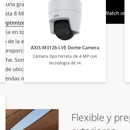
rece una
gran calidad de
 hasta 8 MP y un campo
a
OptimizedIR
integrada
ancia en total oscuridad
do de la escena. No
AXIS M3126-LVE Dome Camera
 y proporciona una
Cámara tipo torreta de 4 MP con
 noche.
Son ideales para
tecnología de IA
ma de ubicaciones,
, tiendas minoristas y
Flexible y pr