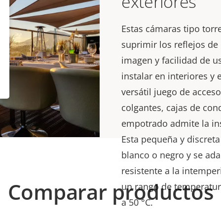
exteriores
Estas cámaras tipo torr
suprimir los reflejos de
imagen y facilidad de u
instalar en interiores y
versátil juego de acces
colgantes, cajas de con
empotrado admite la ins
Esta pequeña y discreta
blanco o negro y se ada
resistente a la intemperi
Comparar productos
un rango de temperatur
a 50 °C.