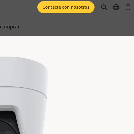
open searc
open l
ini
Contacte con nosotros
 comprar