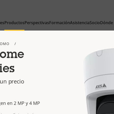
nes
Productos
Perspectivas
Formación
Asistencia
Socio
Dónde
DOMO
Dome
ies
un precio
gen en 2 MP y 4 MP