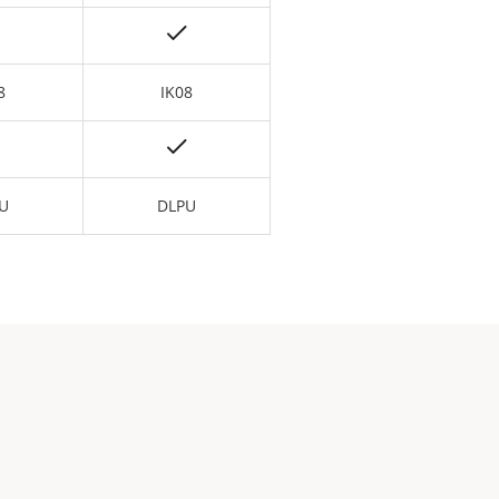
8
IK08
U
DLPU