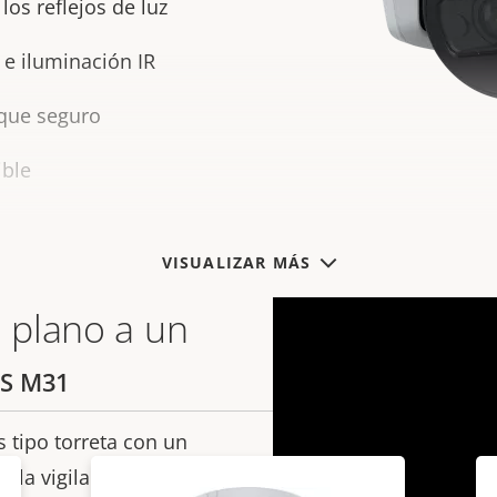
os reflejos de luz
 e iluminación IR
que seguro
ible
VISUALIZAR MÁS
 plano a un
IS M31
 tipo torreta con un
a la vigilancia en