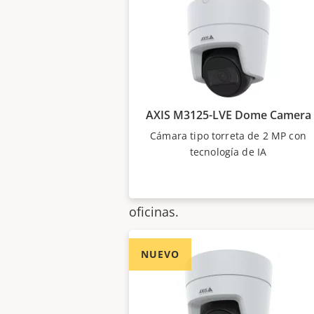
interior y exterior. La serie of
imagen con una resolución de
de visión de 110°. La tecnologí
permite realizar tareas de vigil
y hasta 20 m o más, dependien
AXIS M3125-LVE Dome Camera
requiere iluminación adicional
Cámara tipo torreta de 2 MP con
vigilancia discreta de día y de
tecnología de IA
la vigilancia en una amplia ga
incluidos hoteles, restaurantes
oficinas.
NUEVO