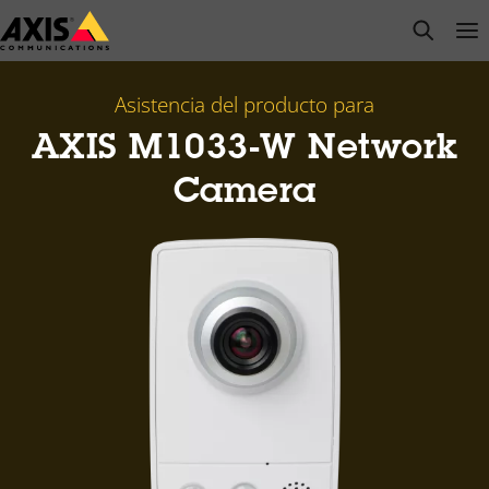
Saltar
open s
Op
Clo
al
contenido
principal
Asistencia del producto para
AXIS M1033-W Network
Camera