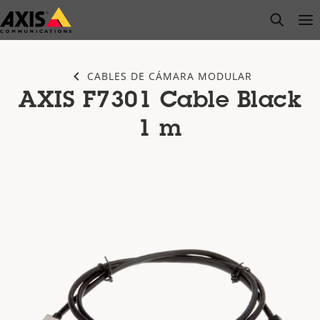
Saltar
open s
Op
Clo
al
contenido
principal
CABLES DE CÁMARA MODULAR
AXIS F7301 Cable Black
1 m