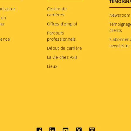
TÉMOIGN
ontacter
Centre de
carrières
Newsroom
 un
eur
Offres d’emploi
Témoignag
clients
Parcours
ience
professionnels
S'abonner à
newsletter
Début de carrière
La vie chez Axis
Lieux