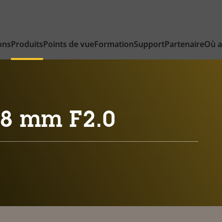
ons
Produits
Points de vue
Formation
Support
Partenaire
Où a
.8 mm F2.0