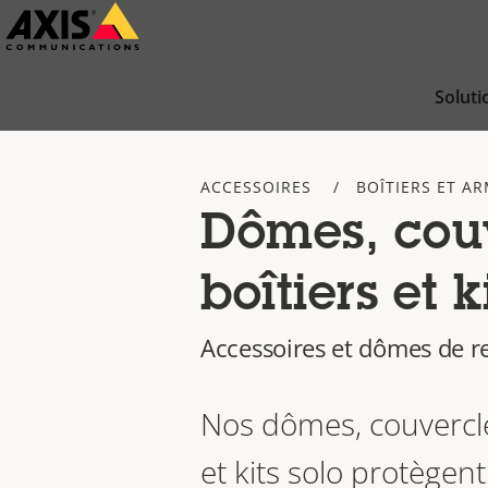
Passer
au
contenu
Soluti
principal
ACCESSOIRES
BOÎTIERS ET A
Dômes, couv
boîtiers et k
Accessoires et dômes de 
Nos dômes, couvercle
et kits solo protègent