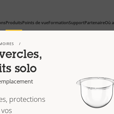
ons
Produits
Points de vue
Formation
Support
Partenaire
Où a
RMOIRES
ercles,
its solo
remplacement
s, protections
 vos