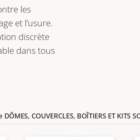
ntre les
age et l’usure.
ation discrète
iable dans tous
rie DÔMES, COUVERCLES, BOÎTIERS ET KITS S