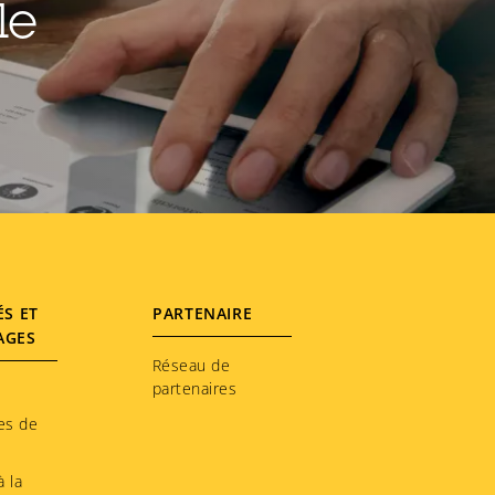
le
ÉS ET
PARTENAIRE
AGES
Réseau de
partenaires
es de
 la