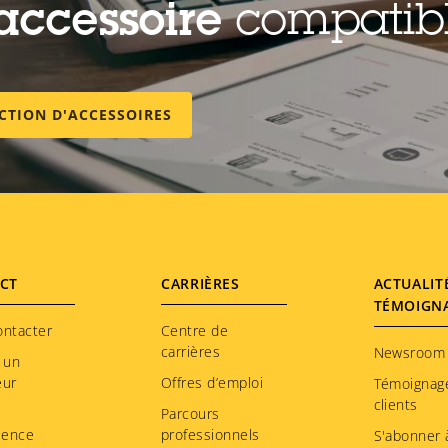
accessoire
compatib
ECTION D'ACCESSOIRES
CT
CARRIÈRES
ACTUALIT
TÉMOIGN
ontacter
Centre de
carrières
Newsroom
 un
eur
Offres d’emploi
Témoignag
clients
Parcours
ience
professionnels
S'abonner à