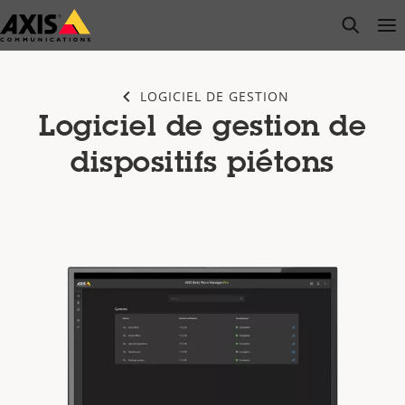
Passer
open s
Op
Clo
au
contenu
principal
LOGICIEL DE GESTION
Logiciel de gestion de
dispositifs piétons