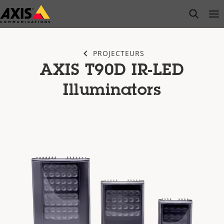
Passer
open s
Op
Clo
au
contenu
principal
PROJECTEURS
AXIS T90D IR-LED
Illuminators