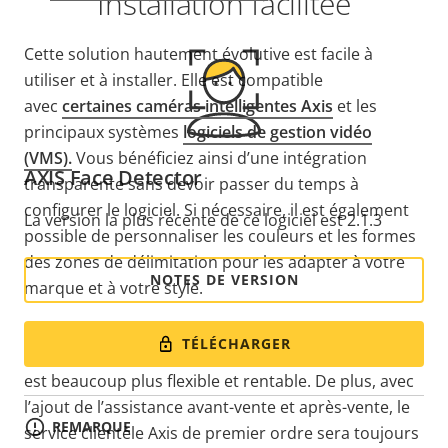
Installation facilitée
Cette solution hautement évolutive est facile à
utiliser et à installer. Elle est compatible
avec
certaines caméras intelligentes Axis
et les
principaux systèmes
logiciels de gestion vidéo
(VMS)
.
Vous bénéficiez ainsi d’une intégration
AXIS Face Detector
transparente sans devoir passer du temps à
configurer le logiciel. Si nécessaire, il est également
La version la plus récente de ce logiciel est 2.1.3
possible de personnaliser les couleurs et les formes
des zones de délimitation pour les adapter à votre
NOTES DE VERSION
marque et à votre style.
Grâce aux outils d’analyse avec stockage, le
TÉLÉCHARGER
traitement des données est accéléré et le système
est beaucoup plus flexible et rentable. De plus, avec
l’ajout de l’assistance avant-vente et après-vente, le
REMARQUE
service clientèle Axis de premier ordre sera toujours