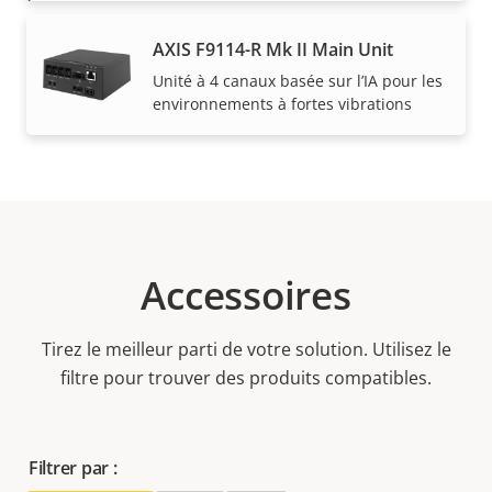
AXIS F9114-R Mk II Main Unit
Description
Puissance (max.)
Valeur de
-
Unité à 4 canaux basée sur l’IA pour les
de la
la
environnements à fortes vibrations
Puissance (moyenne)
-
propriété
propriété
Accessoires
Tirez le meilleur parti de votre solution. Utilisez le
filtre pour trouver des produits compatibles.
Filtrer par :