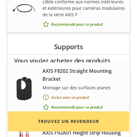
câble conforme aux normes intérieures
et extérieures pour caméras modulaires
de la série AXIS F
Recommandé pour ce produit
Supports
Vous voulez acheter des produits
Axis ?
AXIS F8202 Straight Mounting
Bracket
Trouvez des revendeurs, des intégrateurs
Montage sur des surfaces planes
système et des installateurs de produits et de
Inclus avec ce produit
systèmes Axis.
Recommandé pour ce produit
TROUVEZ UN REVENDEUR
AXIS F92A01 Height Strip Housing