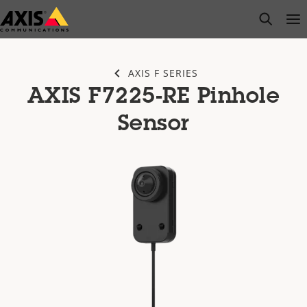
Passer
open s
Op
Clo
au
contenu
principal
AXIS F SERIES
AXIS F7225-RE Pinhole
Sensor