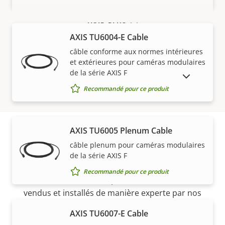
VOIR PLUS
AXIS TU6004-E Cable
câble conforme aux normes intérieures
et extérieures pour caméras modulaires
de la série AXIS F
AFFICHER LES PRODUITS ABANDONNÉS
Recommandé pour ce produit
AXIS TU6005 Plenum Cable
câble plenum pour caméras modulaires
Acheter
de la série AXIS F
Recommandé pour ce produit
Les solutions Axis et les produits individuels sont
vendus et installés de manière experte par nos
partenaires de confiance.
AXIS TU6007-E Cable