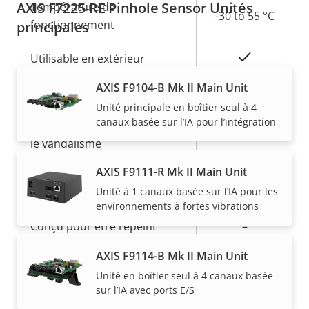
AXIS F7225-RE Pinhole Sensor Unités
Température de
propriété
propriété
-30 to 55 °C
fonctionnement
principales
Oui
Utilisable en extérieur
AXIS F9104-B Mk II Main Unit
Indice de protection IP
IP66/67
Unité principale en boîtier seul à 4
canaux basée sur l’IA pour l’intégration
Indice de protection contre
-
le vandalisme
AXIS F9111-R Mk II Main Unit
Pigtail: SMA
Entrée de câble
Unité à 1 canaux basée sur l’IA pour les
Connector
environnements à fortes vibrations
Conçu pour être repeint
–
AXIS F9114-B Mk II Main Unit
Matériau du boîtier
Aluminum
Unité en boîtier seul à 4 canaux basée
sur l’IA avec ports E/S
Power