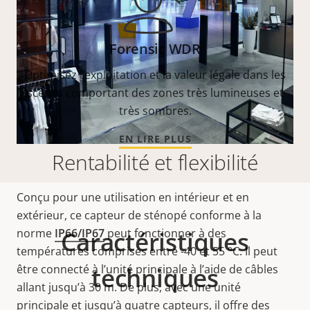
Forensic WDR
Optimisez l’exploitation et la valeur légale dans les
scènes comportant des zones très lumineuses et
très sombres.
EN LIRE PLUS
Rentabilité et flexibilité
Conçu pour une utilisation en intérieur et en
extérieur, ce capteur de sténopé conforme à la
norme
IP66/IP67
Caractéristiques
peut fonctionner à des
températures comprises entre -40 et 55 °C. Il peut
être connecté à l’unité principale à l’aide de câbles
techniques
allant jusqu’à 30 m. De plus, avec une unité
principale et jusqu’à quatre capteurs, il offre des