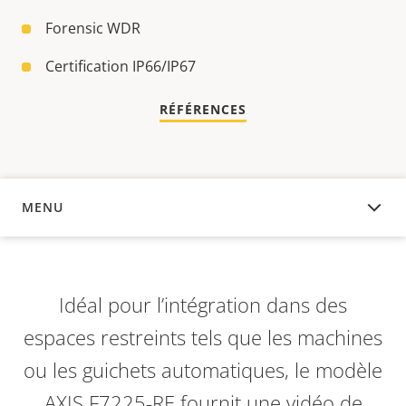
Forensic WDR
Certification IP66/IP67
RÉFÉRENCES
MENU
APERÇU
Idéal pour l’intégration dans des
espaces restreints tels que les machines
ou les guichets automatiques, le modèle
AXIS F7225-RE fournit une vidéo de