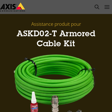
Passer
open s
Op
Clo
au
contenu
principal
Assistance produit pour
ASKD02-T Armored
Cable Kit