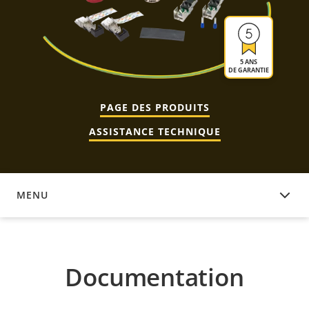
5 ANS
DE GARANTIE
PAGE DES PRODUITS
ASSISTANCE TECHNIQUE
MENU
DOCUMENTATION
Documentation