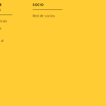
E
SOCIO
S
Red de socios
icias
e
 al