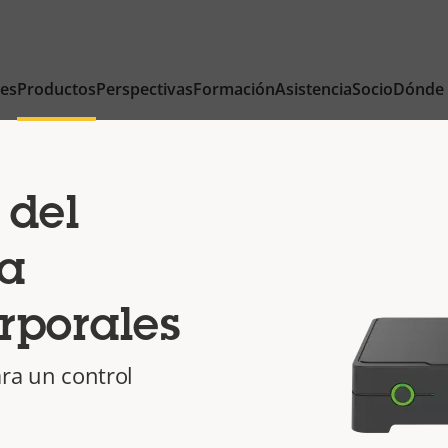
nes
Productos
Perspectivas
Formación
Asistencia
Socio
Dónde
 del
ra
rporales
ara un control