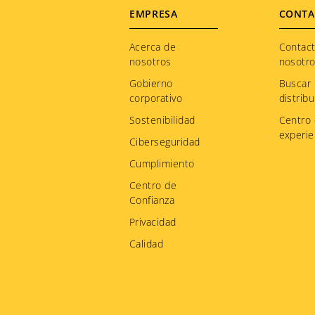
Footer
EMPRESA
CONTA
menu
Acerca de
Contac
nosotros
nosotr
Gobierno
Buscar
corporativo
distribu
Sostenibilidad
Centro
experie
Ciberseguridad
Cumplimiento
Centro de
Confianza
Privacidad
Calidad