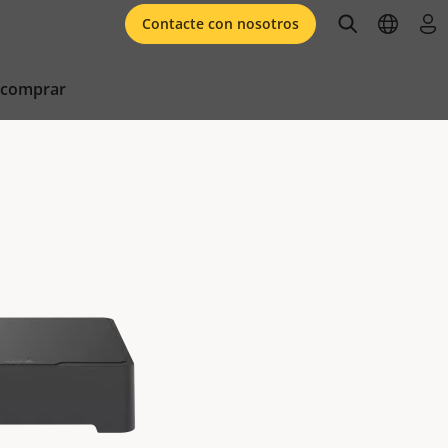
open searc
open l
ini
Contacte con nosotros
 comprar