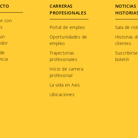
CTO
CARRERAS
NOTICIAS 
PROFESIONALES
HISTORIA
te con
os
Portal de empleo
Sala de not
 un
Oportunidades de
Historias d
idor
empleo
clientes
 de
Trayectorias
Suscribirse
ncia
profesionales
boletín
Inicio de carrera
profesional
La vida en Axis
Ubicaciones