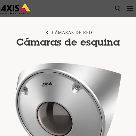
Saltar
open s
Op
Clo
al
contenido
principal
CÁMARAS DE RED
Cámaras de esquina