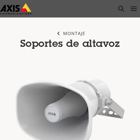
Saltar
open s
Op
Clo
al
contenido
principal
MONTAJE
Soportes de altavoz