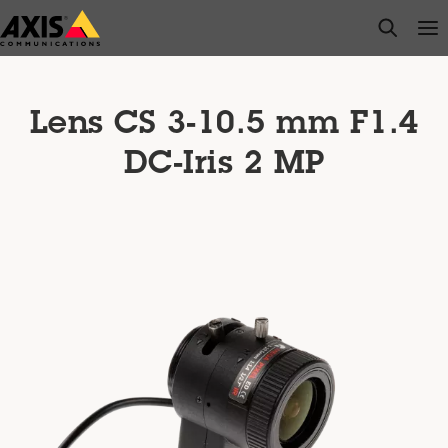
Saltar
open s
Op
Clo
al
contenido
principal
Lens CS 3-10.5 mm F1.4
DC-Iris 2 MP