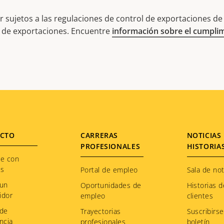
 sujetos a las regulaciones de control de exportaciones de E
l de exportaciones. Encuentre
información sobre el cumplim
CTO
CARRERAS
NOTICIAS 
PROFESIONALES
HISTORIA
te con
os
Portal de empleo
Sala de not
 un
Oportunidades de
Historias d
idor
empleo
clientes
 de
Trayectorias
Suscribirse
ncia
profesionales
boletín