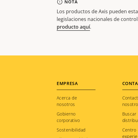
NOTA
Los productos de Axis pueden estar
legislaciones nacionales de contro
producto aquí
.
Footer
EMPRESA
CONTA
menu
Acerca de
Contac
nosotros
nosotr
Gobierno
Buscar
corporativo
distribu
Sostenibilidad
Centro
experie