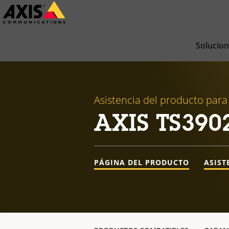
Saltar
al
contenido
Solucio
principal
Asistencia del producto para
AXIS TS3902
PÁGINA DEL PRODUCTO
ASIST