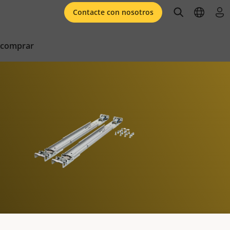
open searc
open l
ini
Contacte con nosotros
 comprar