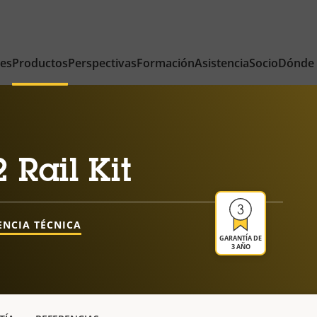
nes
Productos
Perspectivas
Formación
Asistencia
Socio
Dónde
 Rail Kit
ENCIA TÉCNICA
GARANTÍA DE
3 AÑO