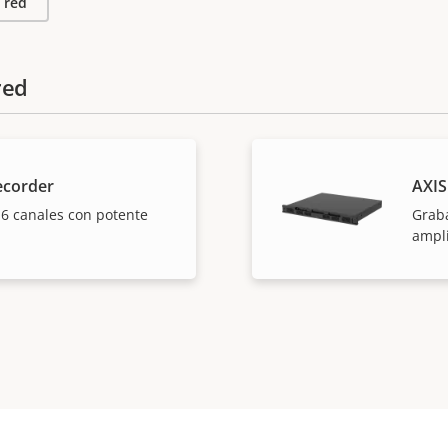
 red
red
ecorder
AXIS
6 canales con potente
Grab
ampli