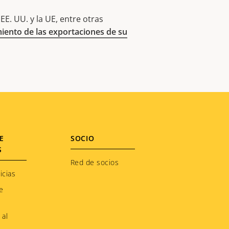
E. UU. y la UE, entre otras
iento de las exportaciones de su
E
SOCIO
S
Red de socios
icias
e
 al