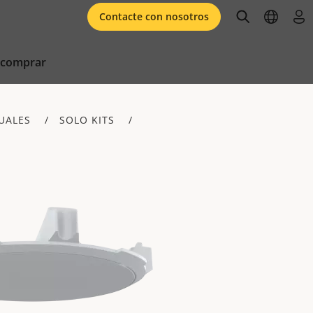
open searc
open l
ini
Contacte con nosotros
 comprar
DUALES
SOLO KITS