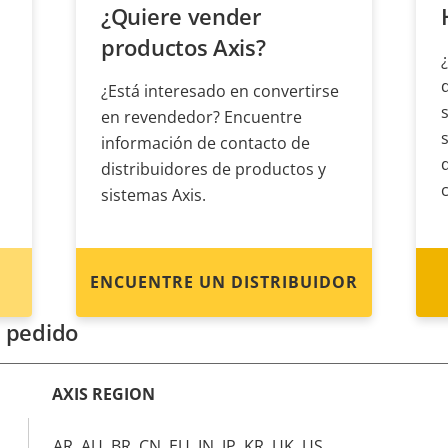
¿Quiere vender
productos Axis?
¿Está interesado en convertirse
en revendedor? Encuentre
información de contacto de
distribuidores de productos y
sistemas Axis.
ENCUENTRE UN DISTRIBUIDOR
 pedido
AXIS REGION
AR, AU, BR, CN, EU, IN, JP, KR, UK, US