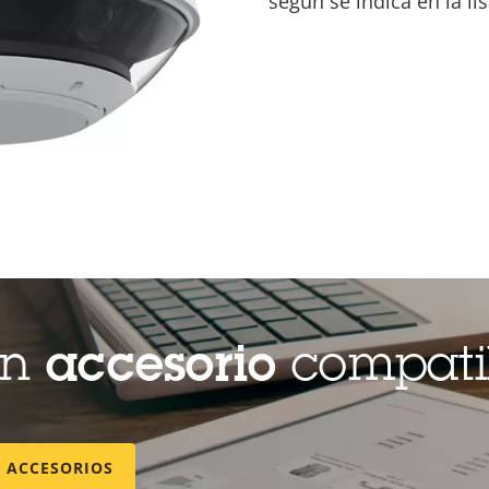
según se indica en la l
un
accesorio
compati
E ACCESORIOS