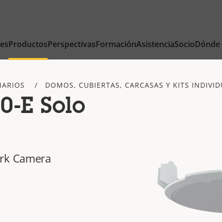
nes
Productos
Perspectivas
Formación
Asistencia
Socio
Dónde
MARIOS
DOMOS, CUBIERTAS, CARCASAS Y KITS INDIVI
0-E Solo
ork Camera
e