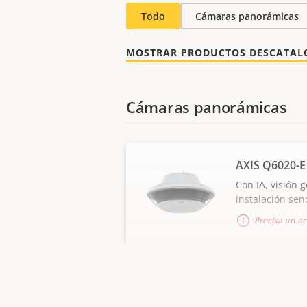
Todo
Cámaras panorámicas
MOSTRAR PRODUCTOS DESCATA
Cámaras panorámicas
AXIS Q6020-E
Con IA, visión 
instalación senc
Precisa un ac