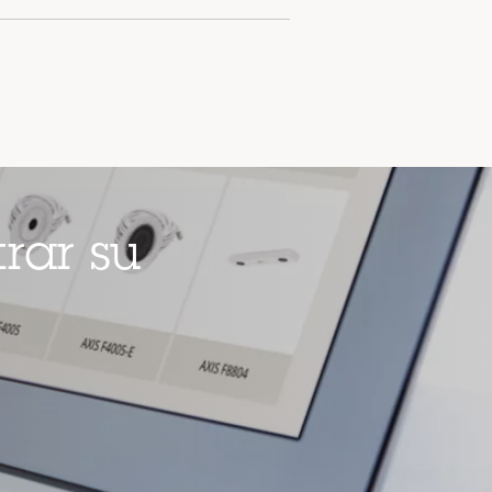
rar su