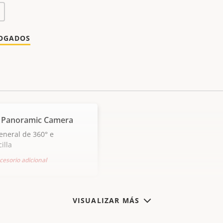
LOGADOS
 Panoramic Camera
general de 360° e
illa
cesorio adicional
VISUALIZAR MÁS