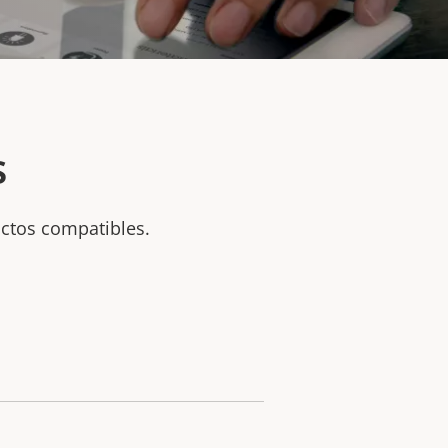
s
uctos compatibles.