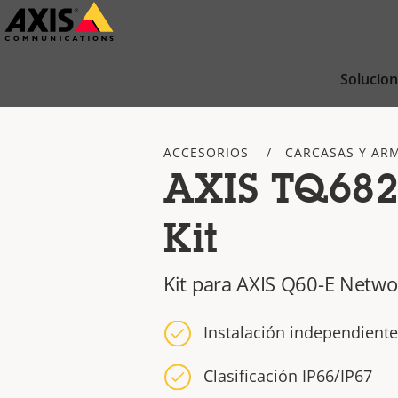
Saltar
al
contenido
Solucio
principal
ACCESORIOS
CARCASAS Y AR
AXIS TQ682
Kit
Kit para AXIS Q60-E Netw
Instalación independient
Clasificación IP66/IP67