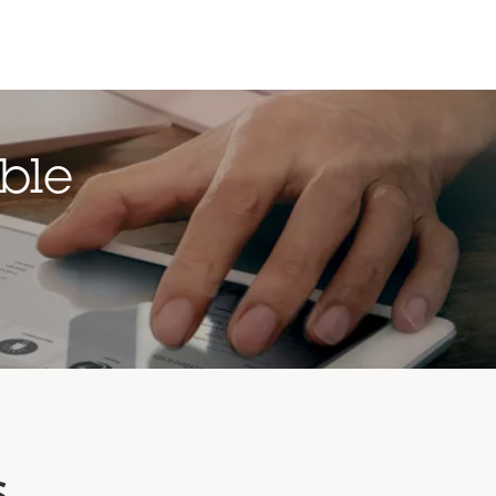
ble
s