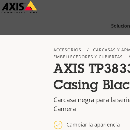
Saltar
al
contenido
Solucio
principal
ACCESORIOS
CARCASAS Y AR
EMBELLECEDORES Y CUBIERTAS
AXIS TP383
Casing Bla
Carcasa negra para la ser
Camera
Cambiar la apariencia