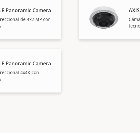
LE Panoramic Camera
AXIS
reccional de 4x2 MP con
Cámar
A
tecno
LE Panoramic Camera
reccional 4x4K con
A