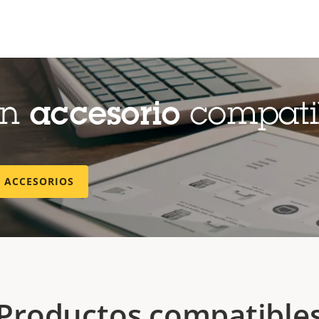
un
accesorio
compati
E ACCESORIOS
Productos compatible