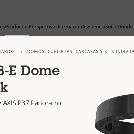
nes
Productos
Perspectivas
Formación
Asistencia
Socio
Dónde
MARIOS
DOMOS, CUBIERTAS, CARCASAS Y KITS INDIVI
3-E Dome
ck
ie AXIS P37 Panoramic