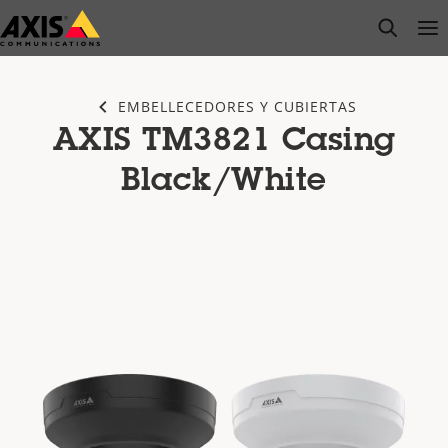
Saltar
open s
Op
Clo
al
contenido
principal
EMBELLECEDORES Y CUBIERTAS
AXIS TM3821 Casing
Black/White