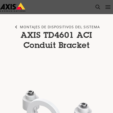
Saltar
open s
Op
Clo
al
contenido
principal
MONTAJES DE DISPOSITIVOS DEL SISTEMA
AXIS TD4601 ACI
Conduit Bracket