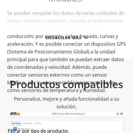
Se pueden recopilar los datos de varias unidades de
sensor internas y externas. Gracias al acelerómetro
incorporado, puede extraer datos sobre la
conducción; por ejemplo, sobre frenado, curvas y
VISUALIZAR MÁS
aceleración. Y es posible conectar un dispositivo GPS
(Sistema de Posicionamiento Global) a la unidad
principal para que también se puedan extraer datos
de coordenadas y velocidad. Además, puede
conectar sensores externos como un sensor
Productos compatibles
Modbus, por lo que es posible integrar sensores
como sensores de temperatura y humedad.
Personalice, mejore y añada funcionalidad a su
solución.
Filtrar por tipo de producto: