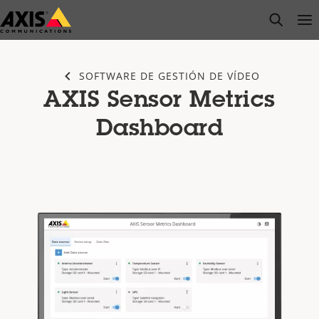
Saltar
open s
Op
Clo
al
contenido
principal
SOFTWARE DE GESTIÓN DE VÍDEO
AXIS Sensor Metrics
Dashboard