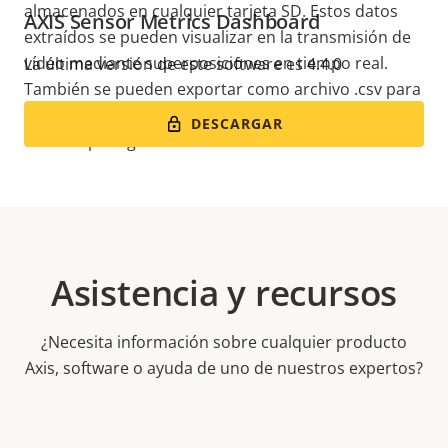
almacenados en cualquier tarjeta SD. Estos datos
AXIS Sensor Metrics Dashboard
extraídos se pueden visualizar en la transmisión de
vídeo mediante superposiciones en tiempo real.
La última versión de este software es 4.4.0
También se pueden exportar como archivo .csv para
un análisis proactivo. Además, es fácil crear reglas y
DESCARGAR
eventos para generar alarmas o acciones.
Asistencia y recursos
¿Necesita información sobre cualquier producto
Axis, software o ayuda de uno de nuestros expertos?