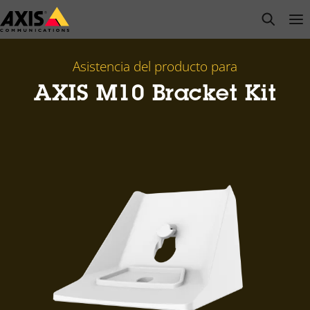
Saltar
open s
Op
Clo
al
contenido
principal
Asistencia del producto para
AXIS M10 Bracket Kit