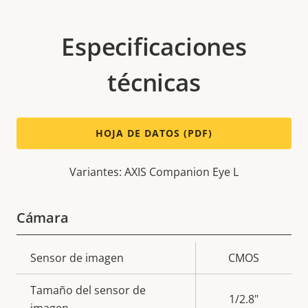
Especificaciones
técnicas
HOJA DE DATOS (PDF)
Variantes: AXIS Companion Eye L
Cámara
Descripción
Sensor de imagen
Valor de
CMOS
de
la
Tamaño del sensor de
propiedad
propiedad
1/2.8"
imagen