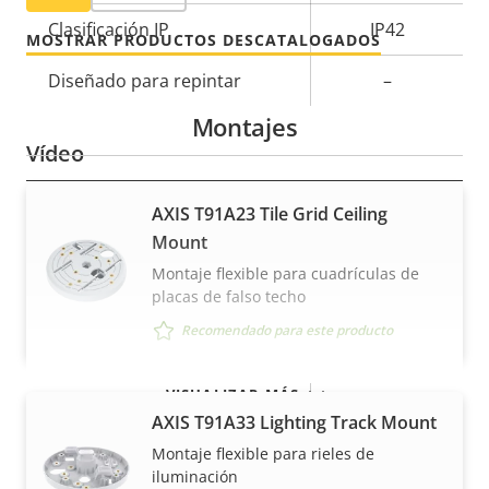
Clasificación IP
IP42
MOSTRAR PRODUCTOS DESCATALOGADOS
Diseñado para repintar
–
Montajes
Vídeo
AXIS T91A23 Tile Grid Ceiling
Descripción
Máxima resolución de vídeo
Valor de
1920x1080
Mount
de
la
Máximo de imágenes por
propiedad
propiedad
Montaje flexible para cuadrículas de
25/30
segundo
placas de falso techo
Recomendado para este producto
Sí
Funcionamiento día/noche
VISUALIZAR MÁS
Estabilización electrónica de
–
AXIS T91A33 Lighting Track Mount
imagen
Montaje flexible para rieles de
iluminación
Paletas térmicas
–