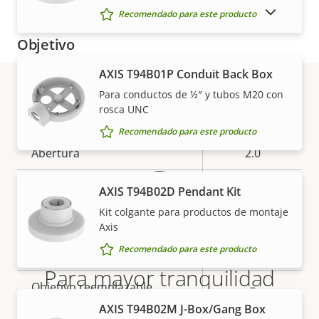
MOSTRAR PRODUCTOS DESCATALOGADOS
Recomendado para este producto
Objetivo
AXIS T94B01P Conduit Back Box
Descripción
Longitud focal
Valor de
2.8 mm
Para conductos de ½″ y tubos M20 con
de
la
rosca UNC
Garantía
Objetivo varifocal
No
propiedad
propiedad
Recomendado para este producto
Abertura
2.0
Campo de visión horizontal
115 °
AXIS T94B02D Pendant Kit
Kit colgante para productos de montaje
Campo de visión vertical
64 °
Axis
Recomendado para este producto
Montaje del objetivo
M12
Para mayor tranquilidad
Objetivo reemplazable
–
AXIS T94B02M J-Box/Gang Box
Nuestra garantía de 3 años brinda a nuestros