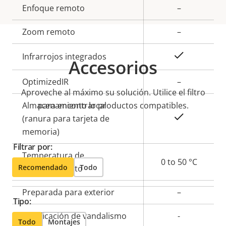
Descripción
Enfoque remoto
Valor de
–
de
la
Zoom remoto
–
propiedad
propiedad
Sí
Infrarrojos integrados
Accesorios
OptimizedIR
–
Aproveche al máximo su solución. Utilice el filtro
Almacenamiento local
para encontrar productos compatibles.
Sí
(ranura para tarjeta de
memoria)
Filtrar por:
Temperatura de
0 to 50 °C
Recomendado
Todo
funcionamiento
Preparada para exterior
–
Tipo:
Clasificación de vandalismo
-
Todo
Montajes