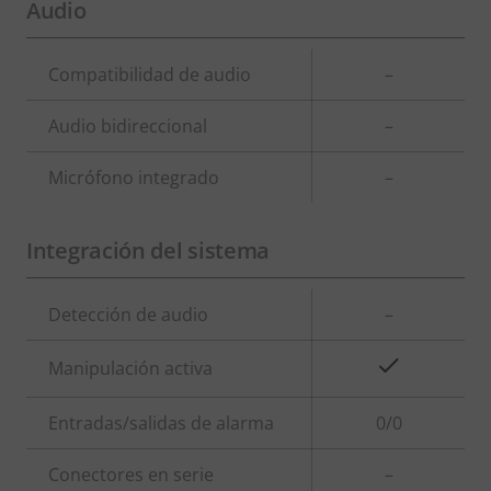
Audio
Descripción
Compatibilidad de audio
Valor de
–
de
la
Audio bidireccional
–
propiedad
propiedad
Micrófono integrado
–
Integración del sistema
Descripción
Detección de audio
Valor de
–
de
la
Sí
Manipulación activa
propiedad
propiedad
Entradas/salidas de alarma
0/0
Conectores en serie
–