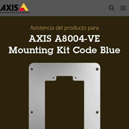
Saltar
open s
Op
Clo
al
contenido
principal
Asistencia del producto para
AXIS A8004-VE
Mounting Kit Code Blue