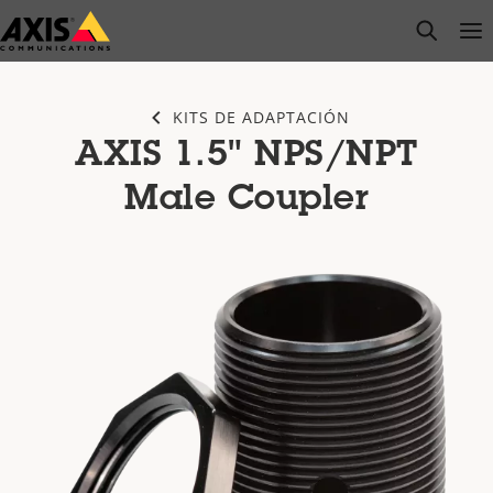
Saltar
open s
Op
Clo
al
contenido
principal
KITS DE ADAPTACIÓN
AXIS 1.5" NPS/NPT
Male Coupler