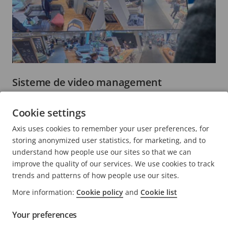
Sisteme de video management
Ușor de utilizat și perfecte pentru produsele dvs.
Cookie settings
Axis
Axis uses cookies to remember your user preferences, for
storing anonymized user statistics, for marketing, and to
understand how people use our sites so that we can
improve the quality of our services. We use cookies to track
trends and patterns of how people use our sites.
Încă mai căutați ceva?
More information:
Cookie policy
and
Cookie list
Your preferences