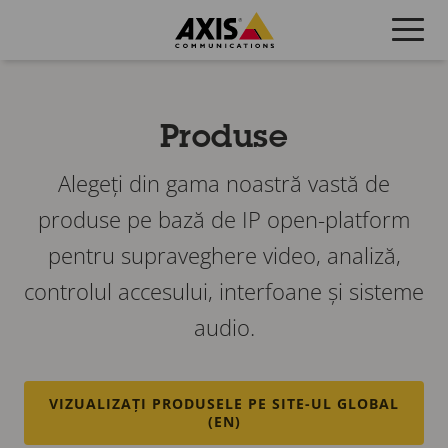
Skip
to
main
content
Produse
Alegeți din gama noastră vastă de
produse pe bază de IP open-platform
pentru supraveghere video, analiză,
controlul accesului, interfoane și sisteme
audio.
VIZUALIZAȚI PRODUSELE PE SITE-UL GLOBAL
(EN)