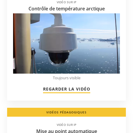
VIDÉO SUR IP
Japon
Contrôle de température arctique
Kazakhstan
Kenya
Kirghizistan
Koweït
Lettonie
Liechtenstein
Lituanie
Toujours visible
Luxembourg
REGARDER LA VIDÉO
Macédoine
Malaisie
Martinique
VIDÉOS PÉDAGOGIQUES
Maurice
VIDÉO SUR IP
Mise au point automatique
Mexique