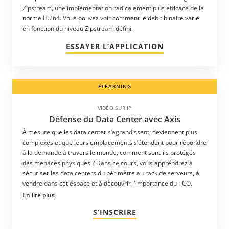
Zipstream, une implémentation radicalement plus efficace de la
Slovaquie
norme H.264. Vous pouvez voir comment le débit binaire varie
en fonction du niveau Zipstream défini.
Slovénie
ESSAYER L’APPLICATION
Suisse
Suriname
Suède
ELEARNING
Tadjikistan
VIDÉO SUR IP
Taiwan
Défense du Data Center avec Axis
Tanzanie
À mesure que les data center s’agrandissent, deviennent plus
complexes et que leurs emplacements s’étendent pour répondre
Thaïlande
à la demande à travers le monde, comment sont-ils protégés
Trinité-et-Tobago
des menaces physiques ? Dans ce cours, vous apprendrez à
sécuriser les data centers du périmètre au rack de serveurs, à
Turkménistan
vendre dans cet espace et à découvrir l'importance du TCO.
Turquie
En lire plus
Ukraine
S’INSCRIRE
Uruguay