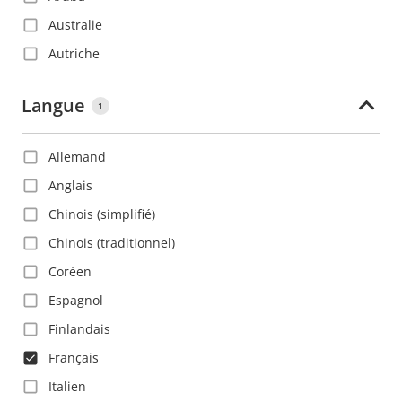
Australie
Autriche
Azerbaïdjan
Langue
1
Bahamas
Bahreïn
Allemand
Barbade
Anglais
Belgique
Chinois (simplifié)
Belize
Chinois (traditionnel)
Bolivie
Coréen
Bosnie-Herzégovine
Espagnol
Brésil
Finlandais
Bulgarie
Français
Canada
Italien
Chili