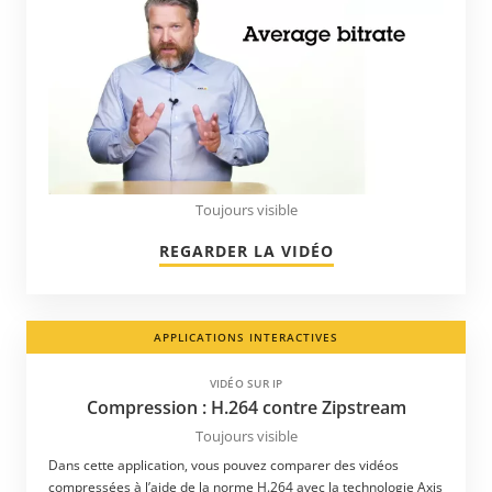
Portugal
Pérou
Qatar
Roumanie
Royaume-Uni
République dominicaine
Toujours visible
République tchèque
REGARDER LA VIDÉO
Saint-Barthélemy
Saint-Christophe-et-Niévès
APPLICATIONS INTERACTIVES
Saint-Vincent et les Grenadines
Sainte-Lucie
VIDÉO SUR IP
Compression : H.264 contre Zipstream
Salvador
Toujours visible
Serbie
Dans cette application, vous pouvez comparer des vidéos
Singapour
compressées à l’aide de la norme H.264 avec la technologie Axis