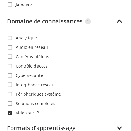
Japonais
Chine
Néerlandais
Colombie
Domaine de connaissances
1
Polonais
Corée
Portugais
Costa Rica
Analytique
Roumain
Croatie
Audio en réseau
Russe
Danemark
Caméras-piétons
Slovaque
Dominique
Contrôle d’accès
Suédois
Espagne
Cybersécurité
Tchèque
Estonie
Interphones réseau
Thaïlandais
Ethiopie
Périphériques système
Turc
Finlande
Solutions complètes
Vietnamien
France
Vidéo sur IP
Ghana
Formats d'apprentissage
Grenade