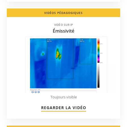
Venezuela
VIDÉOS PÉDAGOGIQUES
Vietnam
VIDÉO SUR IP
Émirats arabes unis
Émissivité
Équateur
États-Unis d'Amérique
Îles Caïmans
Îles Turques-et-Caïques
Îles Vierges
Toujours visible
REGARDER LA VIDÉO