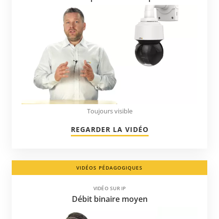
Moldavie
Monténégro
Namibie
Nicaragua
Nigeria
Norvège
Nouvelle-Zélande
Toujours visible
Ouzbékistan
REGARDER LA VIDÉO
Panama
Paraguay
VIDÉOS PÉDAGOGIQUES
Pays-Bas
Philippines
VIDÉO SUR IP
Débit binaire moyen
Pologne
Porto Rico