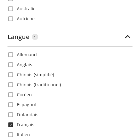
Australie
Autriche
Azerbaïdjan
Langue
1
Bahamas
Bahreïn
Allemand
Barbade
Anglais
Belgique
Chinois (simplifié)
Belize
Chinois (traditionnel)
Bolivie
Coréen
Bosnie-Herzégovine
Espagnol
Brésil
Finlandais
Bulgarie
Français
Canada
Italien
Chili