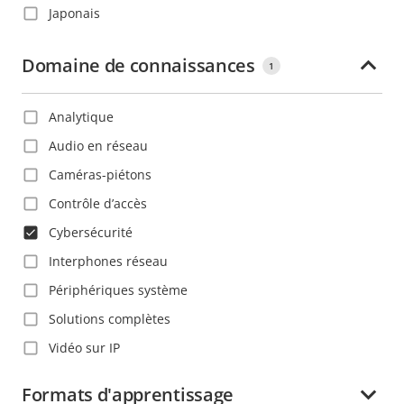
Japonais
Chine
Néerlandais
Colombie
Domaine de connaissances
1
Polonais
Corée
Portugais
Costa Rica
Analytique
Roumain
Croatie
Audio en réseau
Russe
Danemark
Caméras-piétons
Slovaque
Dominique
Contrôle d’accès
Suédois
Espagne
Cybersécurité
Tchèque
Estonie
Interphones réseau
Thaïlandais
Ethiopie
Périphériques système
Turc
Finlande
Solutions complètes
Vietnamien
France
Vidéo sur IP
Ghana
Formats d'apprentissage
Grenade