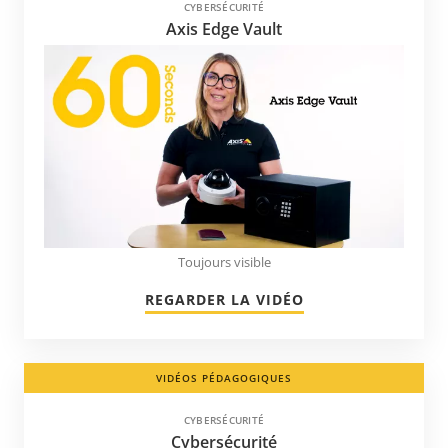
CYBERSÉCURITÉ
Japon
Axis Edge Vault
Kazakhstan
Kenya
Kirghizistan
Koweït
Lettonie
Liechtenstein
Lituanie
Toujours visible
Luxembourg
REGARDER LA VIDÉO
Macédoine
Malaisie
Martinique
VIDÉOS PÉDAGOGIQUES
Maurice
CYBERSÉCURITÉ
Cybersécurité
Mexique