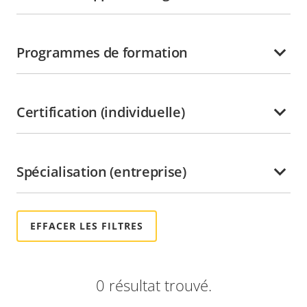
Guadeloupe
Guatemala
Programmes de formation
Guyane
Guyane française
Géorgie
Certification (individuelle)
Haïti
Honduras
Spécialisation (entreprise)
Hong-Kong
Hongrie
Inde
Indonésie
Irlande
0 résultat trouvé.
Italie
Jamaïque