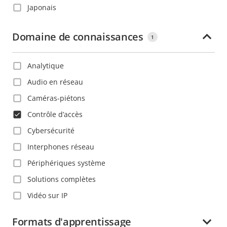
Japonais
Chine
Néerlandais
Colombie
Domaine de connaissances
1
Polonais
Corée
Portugais
Costa Rica
Analytique
Roumain
Croatie
Audio en réseau
Russe
Danemark
Caméras-piétons
Slovaque
Dominique
Contrôle d’accès
Suédois
Espagne
Cybersécurité
Tchèque
Estonie
Interphones réseau
Thaïlandais
Ethiopie
Périphériques système
Turc
Finlande
Solutions complètes
Vietnamien
France
Vidéo sur IP
Ghana
Formats d'apprentissage
Grenade