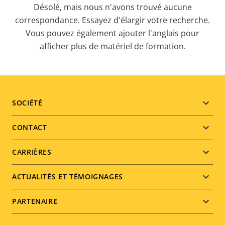
Désolé, mais nous n'avons trouvé aucune
Japon
correspondance. Essayez d'élargir votre recherche.
Kazakhstan
Vous pouvez également ajouter l'anglais pour
afficher plus de matériel de formation.
Kenya
Kirghizistan
Koweït
Lettonie
Footer
SOCIÉTÉ
Liechtenstein
menu
Lituanie
CONTACT
Luxembourg
CARRIÈRES
Macédoine
Malaisie
ACTUALITÉS ET TÉMOIGNAGES
Martinique
PARTENAIRE
Maurice
Mexique