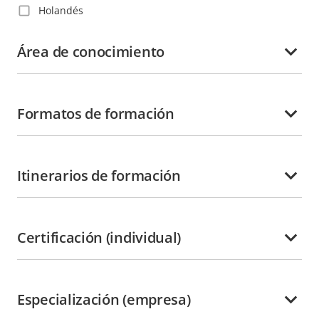
Holandés
China
Inglés
Colombia
Área de conocimiento
Italiano
Corea
Japonés
Costa Rica
Polaco
Formatos de formación
Croacia
Portugués
Dinamarca
Rumano
Dominica
Ruso
Itinerarios de formación
Ecuador
Sueco
El Salvador
Tailandés
Emiratos Árabes Unidos
Certificación (individual)
Turco
Eslovaquia
Vietnamita
Eslovenia
España
Especialización (empresa)
Estados Unidos de América