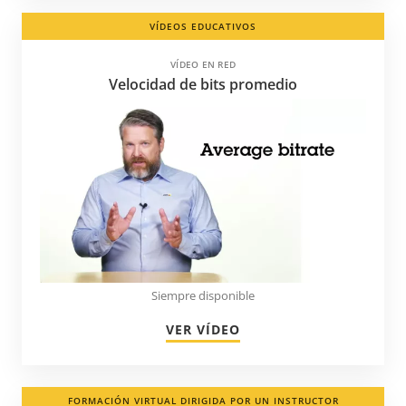
Nigeria
VÍDEOS EDUCATIVOS
Noruega
VÍDEO EN RED
Nueva Zelanda
Velocidad de bits promedio
Panamá
Paraguay
Países Bajos
Perú
Polonia
Portugal
Puerto Rico
Siempre disponible
Reino Unido
VER VÍDEO
República Checa
República Dominicana
Rumanía
FORMACIÓN VIRTUAL DIRIGIDA POR UN INSTRUCTOR