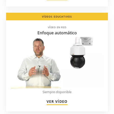
Kuwait
Letonia
VÍDEOS EDUCATIVOS
Liechtenstein
VÍDEO EN RED
Lituania
Enfoque automático
Luxemburgo
Macedonia
Malasia
Martinica
Mauricio
Moldavia
Montenegro
Siempre disponible
México
VER VÍDEO
Namibia
Nicaragua