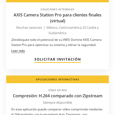
San Bartolomé
SOLUCIONES INTEGRALES
AXIS Camera Station Pro para clientes finales
San Cristóbal y Nieves
(virtual)
Santa Lucía
Muchas sesiones
|
México, Centroamérica, El Caribe y
San Vicente y las Granadinas
Sudamérica
Serbia
¡Desbloquee todo el potencial de su VMS! Domine AXIS Camera
Station Pro para optimizar su sistema y elevar la seguridad.
Singapur
Leer más
Sudáfrica
SOLICITAR INVITACIÓN
Suecia
Suiza
APLICACIONES INTERACTIVAS
Surinam
Tailandia
VÍDEO EN RED
Compresión: H.264 comparado con Zipstream
Taiwán
Siempre disponible
Tanzania
En esta aplicación puede comparar vídeo comprimido mediante
Tayikistán
H.264 estándar con la tecnología Axis Zipstream, una