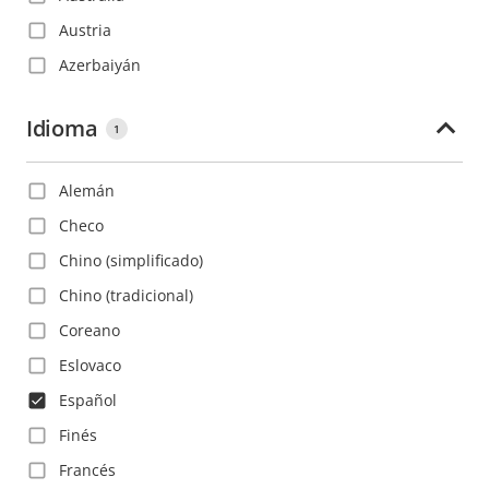
Austria
Azerbaiyán
Bahamas
Idioma
1
Bahréin
Barbados
Alemán
Belice
Checo
Bolivia
Chino (simplificado)
Bosnia y Herzegovina
Chino (tradicional)
Brasil
Coreano
Bulgaria
Eslovaco
Bélgica
Español
Canadá
Finés
Catar
Francés
Chile