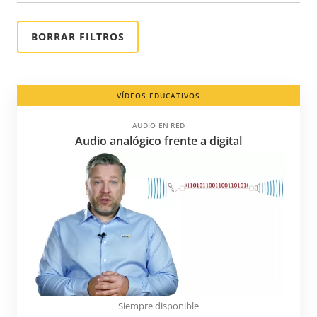
Estonia
Etiopía
Filipinas
Finlandia
VÍDEOS EDUCATIVOS
Francia
AUDIO EN RED
Georgia
Audio analógico frente a digital
Ghana
Granada
Guadalupe
Guatemala
Guayana
Guayana Francesa
Haití
Siempre disponible
Honduras