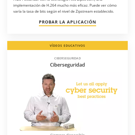
implementación de H.264 mucho más eficaz. Puede ver cómo
Trinidad y Tobago
varía la tasa de bits según el nivel de Zipstream establecido.
Turkmenistán
PROBAR LA APLICACIÓN
Turquía
Ucrania
VÍDEOS EDUCATIVOS
Uruguay
Uzbekistán
CIBERSEGURIDAD
Ciberseguridad
Venezuela
Vietnam
Siempre disponible