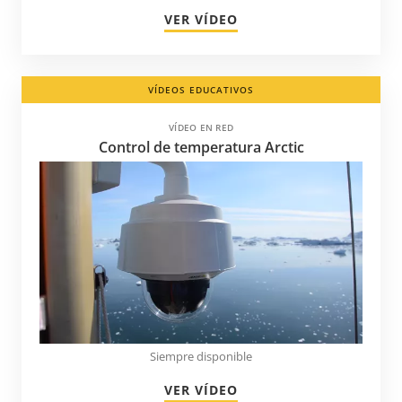
VER VÍDEO
Hong Kong
Hungría
India
VÍDEOS EDUCATIVOS
Indonesia
VÍDEO EN RED
Irlanda
Control de temperatura Arctic
Islas Caimán
Islas Turcas y Caicos
Islas Vírgenes
Italia
Jamaica
Japón
Kazajistán
Siempre disponible
Kenia
VER VÍDEO
Kirguistán